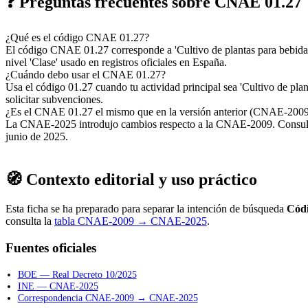
❓ Preguntas frecuentes sobre CNAE 01.27
¿Qué es el código CNAE 01.27?
El código CNAE 01.27 corresponde a 'Cultivo de plantas para bebid
nivel 'Clase' usado en registros oficiales en España.
¿Cuándo debo usar el CNAE 01.27?
Usa el código 01.27 cuando tu actividad principal sea 'Cultivo de plant
solicitar subvenciones.
¿Es el CNAE 01.27 el mismo que en la versión anterior (CNAE-200
La CNAE-2025 introdujo cambios respecto a la CNAE-2009. Consulta la
junio de 2025.
🧭 Contexto editorial y uso práctico
Esta ficha se ha preparado para separar la intención de búsqueda
Cód
consulta la
tabla CNAE-2009 → CNAE-2025
.
Fuentes oficiales
BOE — Real Decreto 10/2025
INE — CNAE-2025
Correspondencia CNAE-2009 → CNAE-2025