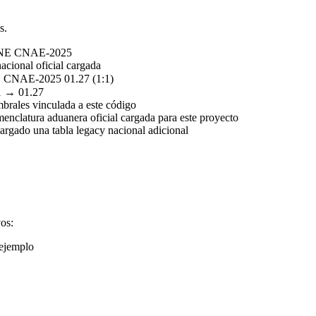
s.
INE CNAE-2025
acional oficial cargada
CNAE-2025 01.27 (1:1)
1 → 01.27
mbrales vinculada a este código
nclatura aduanera oficial cargada para este proyecto
rgado una tabla legacy nacional adicional
vos:
 ejemplo