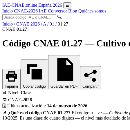
IAE-CNAE
.online
España 2026
☰
Inicio
CNAE-2026
IAE
Conversor
Blog
Quiénes somos
🔍
Inicio
/
CNAE 2026
/
A
/
01
/
01.27
CNAE
01.27
Código CNAE 01.27 — Cultivo d
Imprimir
Copiar código
Guardar en PDF
Compartir
📊
Nivel:
Clase
📅
CNAE-
2026
🗓️
Última actualización:
14 de marzo de 2026
📌 ¿Qué es el código CNAE 01.27?
El código
—
Cultivo de 
01.27
10/2025. Es una
clase
de cuatro dígitos — el nivel más detallado de 