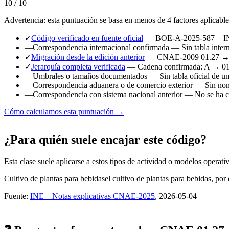
10 / 10
Advertencia: esta puntuación se basa en menos de 4 factores aplicable
✓
Código verificado en fuente oficial
— BOE-A-2025-587 + 
—
Correspondencia internacional confirmada
— Sin tabla intern
✓
Migración desde la edición anterior
— CNAE-2009 01.27 → 
✓
Jerarquía completa verificada
— Cadena confirmada: A → 0
—
Umbrales o tamaños documentados
— Sin tabla oficial de u
—
Correspondencia aduanera o de comercio exterior
— Sin nome
—
Correspondencia con sistema nacional anterior
— No se ha ca
Cómo calculamos esta puntuación →
¿Para quién suele encajar este código?
Esta clase suele aplicarse a estos tipos de actividad o modelos operati
Cultivo de plantas para bebidas
el cultivo de plantas para bebidas, por
Fuente:
INE – Notas explicativas CNAE-2025
, 2026-05-04