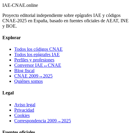
IAE-CNAE
.online
Proyecto editorial independiente sobre epígrafes IAE y códigos
CNAE-2025 en España, basado en fuentes oficiales de AEAT, INE
y BOE.
Explorar
Todos los códigos CNAE
Todos los epígrafes IAE
Perfiles y profesiones
Conversor IAE↔CNAE
Blog fiscal
CNAE 2009→2025
Quiénes somos
Legal
Aviso legal
Privacidad
Cookies
Correspondencia 2009→2025
Fuentes oficiales