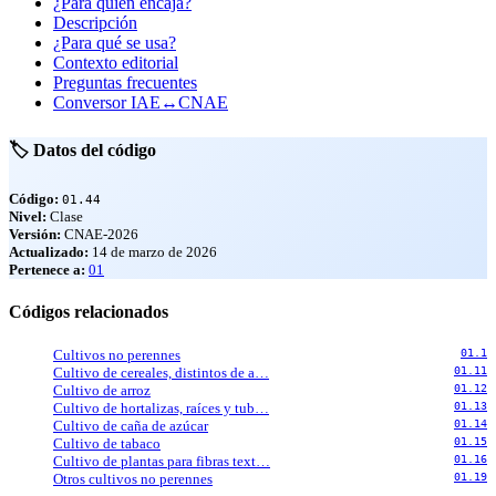
¿Para quién encaja?
Descripción
¿Para qué se usa?
Contexto editorial
Preguntas frecuentes
Conversor IAE↔CNAE
🏷️ Datos del código
Código:
01.44
Nivel:
Clase
Versión:
CNAE-2026
Actualizado:
14 de marzo de 2026
Pertenece a:
01
Códigos relacionados
Cultivos no perennes
01.1
Cultivo de cereales, distintos de a…
01.11
Cultivo de arroz
01.12
Cultivo de hortalizas, raíces y tub…
01.13
Cultivo de caña de azúcar
01.14
Cultivo de tabaco
01.15
Cultivo de plantas para fibras text…
01.16
Otros cultivos no perennes
01.19