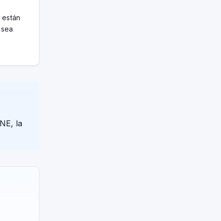
 están
 sea
NE, la