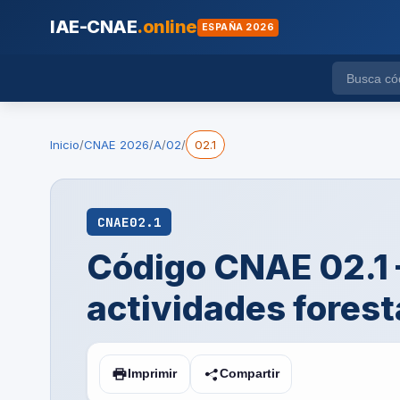
IAE-CNAE
.online
ESPAÑA 2026
Inicio
/
CNAE 2026
/
A
/
02
/
02.1
CNAE
02.1
Código CNAE 02.1 —
actividades forest
Imprimir
Compartir