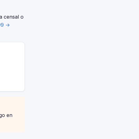
a censal o
09 →
igo en