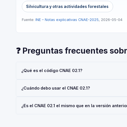
Silvicultura y otras actividades forestales
Fuente:
INE – Notas explicativas CNAE-2025
, 2026-05-04
❓ Preguntas frecuentes sob
¿Qué es el código CNAE 02.1?
El código CNAE 02.1 corresponde a 'Silvicultura y otras a
¿Cuándo debo usar el CNAE 02.1?
Económicas 2025 (CNAE-2025), aprobada por Real Decret
España.
Usa el código 02.1 cuando tu actividad principal sea 'Silv
¿Es el CNAE 02.1 el mismo que en la versión anter
la Seguridad Social (RETA), al registrar una sociedad en 
La CNAE-2025 introdujo cambios respecto a la CNAE-2009.
código 02.1 tuvo modificaciones. El periodo de adaptaci