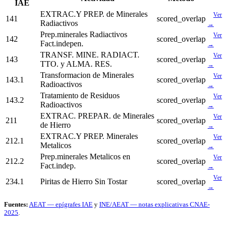
IAE
EXTRAC.Y PREP. de Minerales
Ver
141
scored_overlap
Radiactivos
→
Prep.minerales Radiactivos
Ver
142
scored_overlap
Fact.indepen.
→
TRANSF. MINE. RADIACT.
Ver
143
scored_overlap
TTO. y ALMA. RES.
→
Transformacion de Minerales
Ver
143.1
scored_overlap
Radioactivos
→
Tratamiento de Residuos
Ver
143.2
scored_overlap
Radioactivos
→
EXTRAC. PREPAR. de Minerales
Ver
211
scored_overlap
de Hierro
→
EXTRAC.Y PREP. Minerales
Ver
212.1
scored_overlap
Metalicos
→
Prep.minerales Metalicos en
Ver
212.2
scored_overlap
Fact.indep.
→
Ver
234.1
Piritas de Hierro Sin Tostar
scored_overlap
→
Fuentes:
AEAT — epígrafes IAE
y
INE/AEAT — notas explicativas CNAE-
2025
.