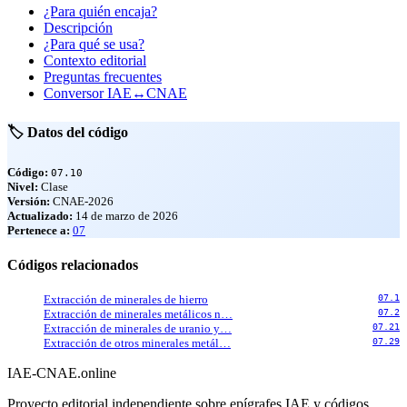
¿Para quién encaja?
Descripción
¿Para qué se usa?
Contexto editorial
Preguntas frecuentes
Conversor IAE↔CNAE
🏷️ Datos del código
Código:
07.10
Nivel:
Clase
Versión:
CNAE-2026
Actualizado:
14 de marzo de 2026
Pertenece a:
07
Códigos relacionados
Extracción de minerales de hierro
07.1
Extracción de minerales metálicos n…
07.2
Extracción de minerales de uranio y…
07.21
Extracción de otros minerales metál…
07.29
IAE-CNAE
.online
Proyecto editorial independiente sobre epígrafes IAE y códigos