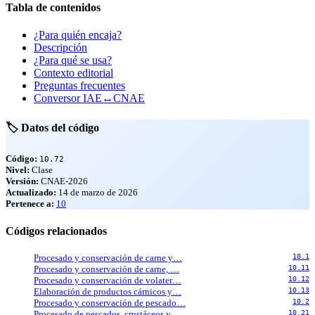
Tabla de contenidos
¿Para quién encaja?
Descripción
¿Para qué se usa?
Contexto editorial
Preguntas frecuentes
Conversor IAE↔CNAE
🏷️ Datos del código
Código:
10.72
Nivel:
Clase
Versión:
CNAE-2026
Actualizado:
14 de marzo de 2026
Pertenece a:
10
Códigos relacionados
Procesado y conservación de carne y…
10.1
Procesado y conservación de carne, …
10.11
Procesado y conservación de volater…
10.12
Elaboración de productos cárnicos y…
10.13
Procesado y conservación de pescado…
10.2
Procesado de pescados, crustáceos y…
10.21