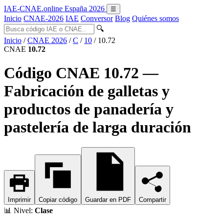
IAE-CNAE
.online
España 2026
☰
Inicio
CNAE-2026
IAE
Conversor
Blog
Quiénes somos
🔍
Inicio
/
CNAE 2026
/
C
/
10
/
10.72
CNAE
10.72
Código CNAE 10.72 —
Fabricación de galletas y
productos de panadería y
pastelería de larga duración
Imprimir
Copiar código
Guardar en PDF
Compartir
📊
Nivel:
Clase