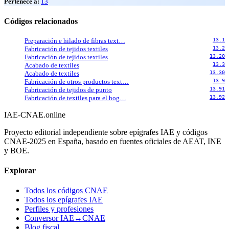
Pertenece a:
13
Códigos relacionados
Preparación e hilado de fibras text…
13.1
Fabricación de tejidos textiles
13.2
Fabricación de tejidos textiles
13.20
Acabado de textiles
13.3
Acabado de textiles
13.30
Fabricación de otros productos text…
13.9
Fabricación de tejidos de punto
13.91
Fabricación de textiles para el hog…
13.92
IAE-CNAE
.online
Proyecto editorial independiente sobre epígrafes IAE y códigos
CNAE-2025 en España, basado en fuentes oficiales de AEAT, INE
y BOE.
Explorar
Todos los códigos CNAE
Todos los epígrafes IAE
Perfiles y profesiones
Conversor IAE↔CNAE
Blog fiscal