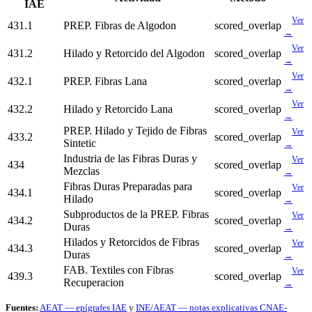
IAE
Ver
431.1
PREP. Fibras de Algodon
scored_overlap
→
Ver
431.2
Hilado y Retorcido del Algodon
scored_overlap
→
Ver
432.1
PREP. Fibras Lana
scored_overlap
→
Ver
432.2
Hilado y Retorcido Lana
scored_overlap
→
PREP. Hilado y Tejido de Fibras
Ver
433.2
scored_overlap
Sintetic
→
Industria de las Fibras Duras y
Ver
434
scored_overlap
Mezclas
→
Fibras Duras Preparadas para
Ver
434.1
scored_overlap
Hilado
→
Subproductos de la PREP. Fibras
Ver
434.2
scored_overlap
Duras
→
Hilados y Retorcidos de Fibras
Ver
434.3
scored_overlap
Duras
→
FAB. Textiles con Fibras
Ver
439.3
scored_overlap
Recuperacion
→
Fuentes:
AEAT — epígrafes IAE
y
INE/AEAT — notas explicativas CNAE-