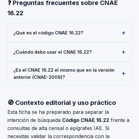
❓ Preguntas frecuentes sobre CNAE
16.22
¿Qué es el código CNAE 16.22?
El código CNAE 16.22 corresponde a 'Fabricación de
¿Cuándo debo usar el CNAE 16.22?
suelos de madera ensamblados', según la
Clasificación Nacional de Actividades Económicas
Usa el código 16.22 cuando tu actividad principal sea
2025 (CNAE-2025), aprobada por Real Decreto
¿Es el CNAE 16.22 el mismo que en la versión
'Fabricación de suelos de madera ensamblados'.
10/2025. Es un código de nivel 'Clase' usado en
anterior (CNAE-2009)?
Deberás indicarlo al darte de alta en la Seguridad
registros oficiales en España.
Social (RETA), al registrar una sociedad en el Registro
La CNAE-2025 introdujo cambios respecto a la CNAE-
Mercantil, o al solicitar subvenciones.
2009. Consulta la tabla de correspondencias en el INE
🧭 Contexto editorial y uso práctico
para verificar si el código 16.22 tuvo modificaciones. El
periodo de adaptación fue hasta el 30 de junio de
Esta ficha se ha preparado para separar la
2025.
intención de búsqueda
Código CNAE 16.22
frente a
consultas de alta censal o epígrafes IAE. Si
necesitas validar la correspondencia con la