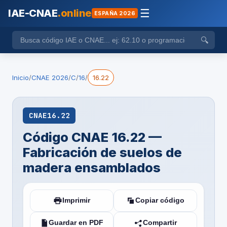
IAE-CNAE
.online
☰
ESPAÑA 2026
🔍
Inicio
/
CNAE 2026
/
C
/
16
/
16.22
CNAE
16.22
Código CNAE 16.22 —
Fabricación de suelos de
madera ensamblados
Imprimir
Copiar código
Guardar en PDF
Compartir