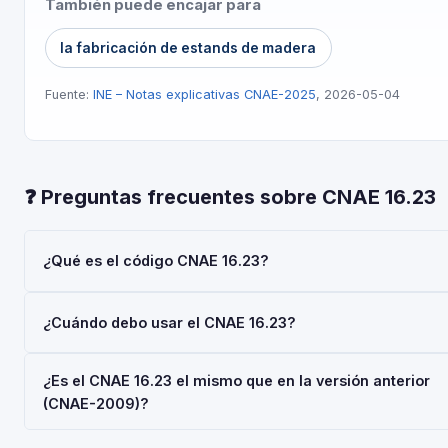
También puede encajar para
la fabricación de estands de madera
Fuente:
INE – Notas explicativas CNAE-2025
, 2026-05-04
❓ Preguntas frecuentes sobre CNAE 16.23
¿Qué es el código CNAE 16.23?
El código CNAE 16.23 corresponde a 'Fabricación de otras
¿Cuándo debo usar el CNAE 16.23?
estructuras de madera y piezas de carpintería y ebanistería
para la construcción, excepto las destinadas a construcción
Usa el código 16.23 cuando tu actividad principal sea
industrializada', según la Clasificación Nacional de Actividad
¿Es el CNAE 16.23 el mismo que en la versión anterior
'Fabricación de otras estructuras de madera y piezas de
Económicas 2025 (CNAE-2025), aprobada por Real Decreto
(CNAE-2009)?
carpintería y ebanistería para la construcción, excepto las
10/2025. Es un código de nivel 'Clase' usado en registros
destinadas a construcción industrializada'. Deberás indicarlo 
oficiales en España.
La CNAE-2025 introdujo cambios respecto a la CNAE-2009.