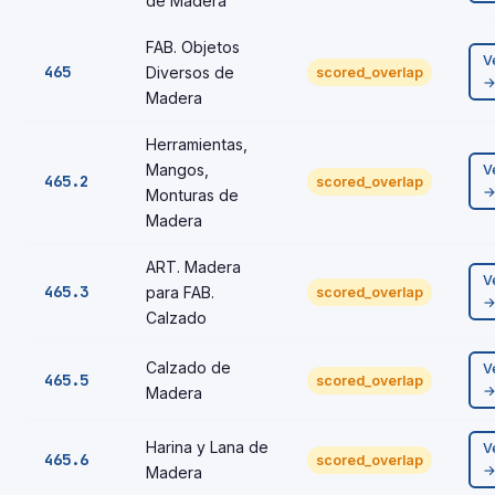
de Madera
FAB. Objetos
V
465
Diversos de
scored_overlap
Madera
Herramientas,
Mangos,
V
465.2
scored_overlap
Monturas de
Madera
ART. Madera
V
465.3
para FAB.
scored_overlap
Calzado
Calzado de
V
465.5
scored_overlap
Madera
Harina y Lana de
V
465.6
scored_overlap
Madera