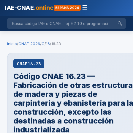
IAE-CNAE
.online
☰
ESPAÑA 2026
🔍
Inicio
/
CNAE 2026
/
C
/
16
/
16.23
CNAE
16.23
Código CNAE 16.23 —
Fabricación de otras estructur
de madera y piezas de
carpintería y ebanistería para l
construcción, excepto las
destinadas a construcción
industrializada