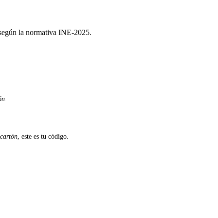
r según la normativa INE-2025.
ón
.
 cartón
, este es tu código.