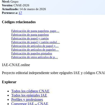
Nivel:
Grupo
Versión:
CNAE-2026
Actualizado:
14 de marzo de 2026
Pertenece a:
17
Códigos relacionados
Fabricación de pasta papelera, pape…
Fabricación de pasta papelera
Fabricación de papel y cartón
Fabricación de papel y cartón ondul…
Fabricación de artículos de papel y…
Fabricación de artículos de papeler…
Fabricación de papeles pintados
Fabricación de otros artículos de p…
IAE-CNAE
.online
Proyecto editorial independiente sobre epígrafes IAE y códigos CN
Explorar
Todos los códigos CNAE
Todos los epígrafes IAE
Perfiles y profesiones
Conversor IAE↔CNAE