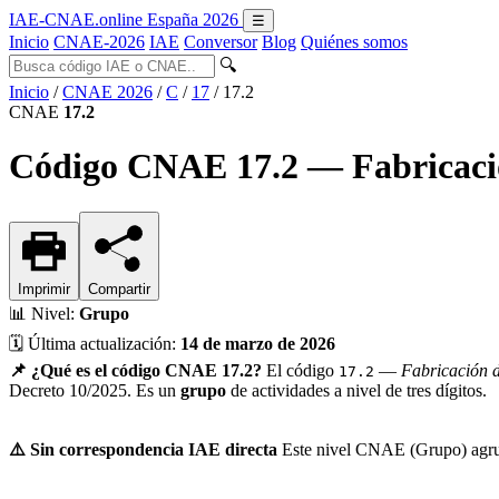
IAE-CNAE
.online
España 2026
☰
Inicio
CNAE-2026
IAE
Conversor
Blog
Quiénes somos
🔍
Inicio
/
CNAE 2026
/
C
/
17
/
17.2
CNAE
17.2
Código CNAE 17.2 — Fabricación
Imprimir
Compartir
📊
Nivel:
Grupo
🗓️
Última actualización:
14 de marzo de 2026
📌 ¿Qué es el código CNAE 17.2?
El código
—
Fabricación d
17.2
Decreto 10/2025. Es un
grupo
de actividades a nivel de tres dígitos.
⚠️ Sin correspondencia IAE directa
Este nivel CNAE (Grupo) agrupa 