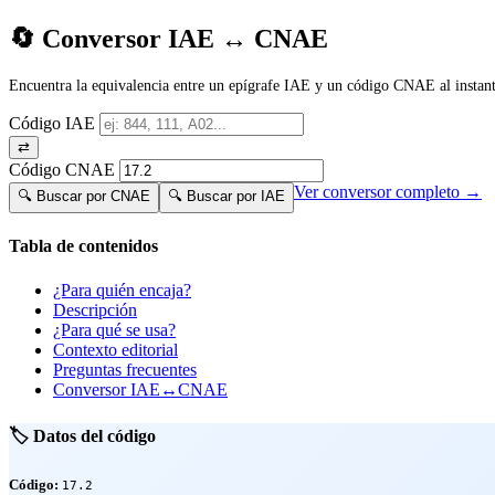
🔄 Conversor IAE ↔ CNAE
Encuentra la equivalencia entre un epígrafe IAE y un código CNAE al instant
Código IAE
⇄
Código CNAE
Ver conversor completo →
🔍 Buscar por CNAE
🔍 Buscar por IAE
Tabla de contenidos
¿Para quién encaja?
Descripción
¿Para qué se usa?
Contexto editorial
Preguntas frecuentes
Conversor IAE↔CNAE
🏷️ Datos del código
Código:
17.2