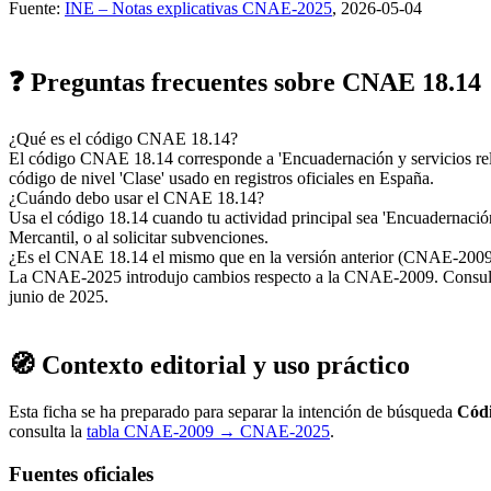
Fuente:
INE – Notas explicativas CNAE-2025
, 2026-05-04
❓ Preguntas frecuentes sobre CNAE 18.14
¿Qué es el código CNAE 18.14?
El código CNAE 18.14 corresponde a 'Encuadernación y servicios re
código de nivel 'Clase' usado en registros oficiales en España.
¿Cuándo debo usar el CNAE 18.14?
Usa el código 18.14 cuando tu actividad principal sea 'Encuadernación 
Mercantil, o al solicitar subvenciones.
¿Es el CNAE 18.14 el mismo que en la versión anterior (CNAE-200
La CNAE-2025 introdujo cambios respecto a la CNAE-2009. Consulta la
junio de 2025.
🧭 Contexto editorial y uso práctico
Esta ficha se ha preparado para separar la intención de búsqueda
Cód
consulta la
tabla CNAE-2009 → CNAE-2025
.
Fuentes oficiales