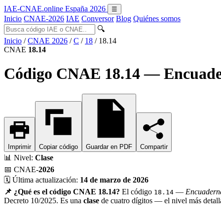
IAE-CNAE
.online
España 2026
☰
Inicio
CNAE-2026
IAE
Conversor
Blog
Quiénes somos
🔍
Inicio
/
CNAE 2026
/
C
/
18
/
18.14
CNAE
18.14
Código CNAE 18.14 — Encuadern
Imprimir
Copiar código
Guardar en PDF
Compartir
📊
Nivel:
Clase
📅
CNAE-
2026
🗓️
Última actualización:
14 de marzo de 2026
📌 ¿Qué es el código CNAE 18.14?
El código
—
Encuaderna
18.14
Decreto 10/2025. Es una
clase
de cuatro dígitos — el nivel más detal