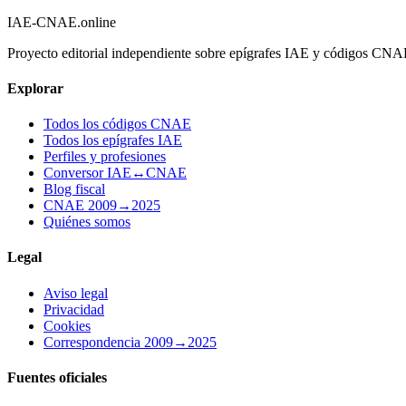
IAE-CNAE
.online
Proyecto editorial independiente sobre epígrafes IAE y códigos CN
Explorar
Todos los códigos CNAE
Todos los epígrafes IAE
Perfiles y profesiones
Conversor IAE↔CNAE
Blog fiscal
CNAE 2009→2025
Quiénes somos
Legal
Aviso legal
Privacidad
Cookies
Correspondencia 2009→2025
Fuentes oficiales