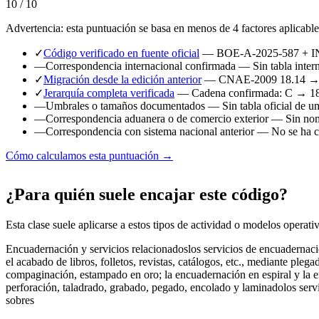
10 / 10
Advertencia: esta puntuación se basa en menos de 4 factores aplicable
✓
Código verificado en fuente oficial
— BOE-A-2025-587 + 
—
Correspondencia internacional confirmada
— Sin tabla intern
✓
Migración desde la edición anterior
— CNAE-2009 18.14 → 
✓
Jerarquía completa verificada
— Cadena confirmada: C → 1
—
Umbrales o tamaños documentados
— Sin tabla oficial de u
—
Correspondencia aduanera o de comercio exterior
— Sin nome
—
Correspondencia con sistema nacional anterior
— No se ha ca
Cómo calculamos esta puntuación →
¿Para quién suele encajar este código?
Esta clase suele aplicarse a estos tipos de actividad o modelos operati
Encuadernación y servicios relacionados
los servicios de encuadernac
el acabado de libros, folletos, revistas, catálogos, etc., mediante ple
compaginación, estampado en oro; la encuadernación en espiral y la e
perforación, taladrado, grabado, pegado, encolado y laminado
los ser
sobres