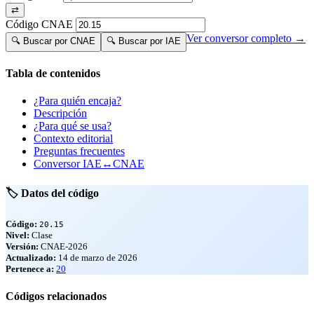
⇄
Código CNAE
Ver conversor completo →
🔍 Buscar por CNAE
🔍 Buscar por IAE
Tabla de contenidos
¿Para quién encaja?
Descripción
¿Para qué se usa?
Contexto editorial
Preguntas frecuentes
Conversor IAE↔CNAE
🏷️ Datos del código
Código:
20.15
Nivel:
Clase
Versión:
CNAE-2026
Actualizado:
14 de marzo de 2026
Pertenece a:
20
Códigos relacionados