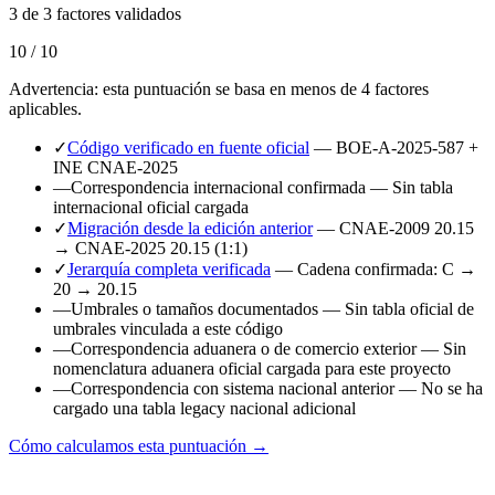
3 de 3 factores validados
10 / 10
Advertencia: esta puntuación se basa en menos de 4 factores
aplicables.
✓
Código verificado en fuente oficial
— BOE-A-2025-587 +
INE CNAE-2025
—
Correspondencia internacional confirmada
— Sin tabla
internacional oficial cargada
✓
Migración desde la edición anterior
— CNAE-2009 20.15
→ CNAE-2025 20.15 (1:1)
✓
Jerarquía completa verificada
— Cadena confirmada: C →
20 → 20.15
—
Umbrales o tamaños documentados
— Sin tabla oficial de
umbrales vinculada a este código
—
Correspondencia aduanera o de comercio exterior
— Sin
nomenclatura aduanera oficial cargada para este proyecto
—
Correspondencia con sistema nacional anterior
— No se ha
cargado una tabla legacy nacional adicional
Cómo calculamos esta puntuación →