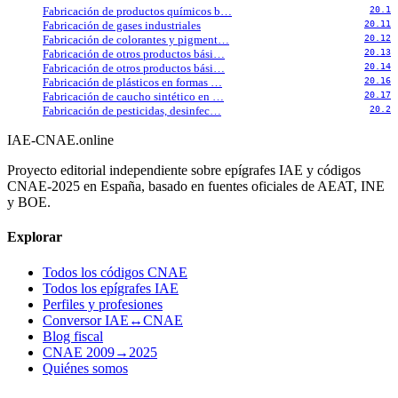
Fabricación de productos químicos b…
20.1
Fabricación de gases industriales
20.11
Fabricación de colorantes y pigment…
20.12
Fabricación de otros productos bási…
20.13
Fabricación de otros productos bási…
20.14
Fabricación de plásticos en formas …
20.16
Fabricación de caucho sintético en …
20.17
Fabricación de pesticidas, desinfec…
20.2
IAE-CNAE
.online
Proyecto editorial independiente sobre epígrafes IAE y códigos
CNAE-2025 en España, basado en fuentes oficiales de AEAT, INE
y BOE.
Explorar
Todos los códigos CNAE
Todos los epígrafes IAE
Perfiles y profesiones
Conversor IAE↔CNAE
Blog fiscal
CNAE 2009→2025
Quiénes somos