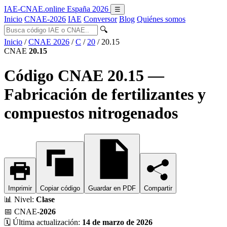
IAE-CNAE
.online
España 2026
☰
Inicio
CNAE-2026
IAE
Conversor
Blog
Quiénes somos
🔍
Inicio
/
CNAE 2026
/
C
/
20
/
20.15
CNAE
20.15
Código CNAE 20.15 —
Fabricación de fertilizantes y
compuestos nitrogenados
Imprimir
Copiar código
Guardar en PDF
Compartir
📊
Nivel:
Clase
📅
CNAE-
2026
🗓️
Última actualización:
14 de marzo de 2026