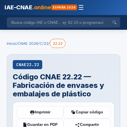
IAE-CNAE
.online
☰
ESPAÑA 2026
🔍
Inicio
/
CNAE 2026
/
C
/
22
/
22.22
CNAE
22.22
Código CNAE 22.22 —
Fabricación de envases y
embalajes de plástico
Imprimir
Copiar código
Guardar en PDF
Compartir