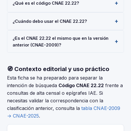
¿Qué es el código CNAE 22.22?
El código CNAE 22.22 corresponde a 'Fabricación de
¿Cuándo debo usar el CNAE 22.22?
envases y embalajes de plástico', según la
Clasificación Nacional de Actividades Económicas
Usa el código 22.22 cuando tu actividad principal sea
2025 (CNAE-2025), aprobada por Real Decreto
¿Es el CNAE 22.22 el mismo que en la versión
'Fabricación de envases y embalajes de plástico'.
10/2025. Es un código de nivel 'Clase' usado en
anterior (CNAE-2009)?
Deberás indicarlo al darte de alta en la Seguridad
registros oficiales en España.
Social (RETA), al registrar una sociedad en el Registro
La CNAE-2025 introdujo cambios respecto a la CNAE-
Mercantil, o al solicitar subvenciones.
2009. Consulta la tabla de correspondencias en el INE
🧭 Contexto editorial y uso práctico
para verificar si el código 22.22 tuvo modificaciones.
El periodo de adaptación fue hasta el 30 de junio de
Esta ficha se ha preparado para separar la
2025.
intención de búsqueda
Código CNAE 22.22
frente a
consultas de alta censal o epígrafes IAE. Si
necesitas validar la correspondencia con la
clasificación anterior, consulta la
tabla CNAE-2009
→ CNAE-2025
.