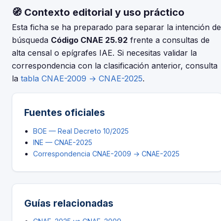
2009. Consulta la tabla de correspondencias en el INE
🧭 Contexto editorial y uso práctico
para verificar si el código 25.92 tuvo modificaciones. El
periodo de adaptación fue hasta el 30 de junio de 2025.
Esta ficha se ha preparado para separar la intención de
búsqueda
Código CNAE 25.92
frente a consultas de
alta censal o epígrafes IAE. Si necesitas validar la
correspondencia con la clasificación anterior, consulta
la
tabla CNAE-2009 → CNAE-2025
.
Fuentes oficiales
BOE — Real Decreto 10/2025
INE — CNAE-2025
Correspondencia CNAE-2009 → CNAE-2025
Guías relacionadas