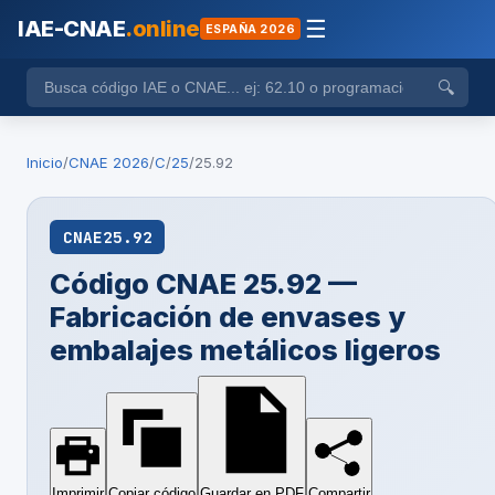
IAE-CNAE
.online
☰
ESPAÑA 2026
🔍
Inicio
/
CNAE 2026
/
C
/
25
/
25.92
CNAE
25.92
Código CNAE 25.92 —
Fabricación de envases y
embalajes metálicos ligeros
Imprimir
Copiar código
Guardar en PDF
Compartir