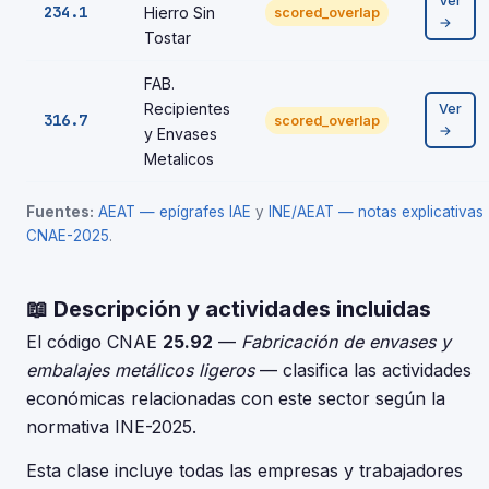
Ver
234.1
Hierro Sin
scored_overlap
→
Tostar
FAB.
Recipientes
Ver
316.7
scored_overlap
→
y Envases
Metalicos
Fuentes:
AEAT — epígrafes IAE
y
INE/AEAT — notas explicativas
CNAE-2025
.
📖 Descripción y actividades incluidas
El código CNAE
25.92
—
Fabricación de envases y
embalajes metálicos ligeros
— clasifica las actividades
económicas relacionadas con este sector según la
normativa INE-2025.
Esta clase incluye todas las empresas y trabajadores