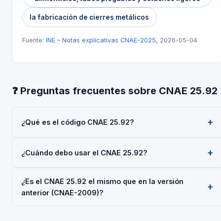
la fabricación de cierres metálicos
Fuente:
INE – Notas explicativas CNAE-2025
, 2026-05-04
❓ Preguntas frecuentes sobre CNAE 25.92
¿Qué es el código CNAE 25.92?
El código CNAE 25.92 corresponde a 'Fabricación de
¿Cuándo debo usar el CNAE 25.92?
envases y embalajes metálicos ligeros', según la
Clasificación Nacional de Actividades Económicas 2025
Usa el código 25.92 cuando tu actividad principal sea
(CNAE-2025), aprobada por Real Decreto 10/2025. Es un
¿Es el CNAE 25.92 el mismo que en la versión
'Fabricación de envases y embalajes metálicos ligeros'.
código de nivel 'Clase' usado en registros oficiales en
anterior (CNAE-2009)?
Deberás indicarlo al darte de alta en la Seguridad Social
España.
(RETA), al registrar una sociedad en el Registro Mercantil,
La CNAE-2025 introdujo cambios respecto a la CNAE-
o al solicitar subvenciones.