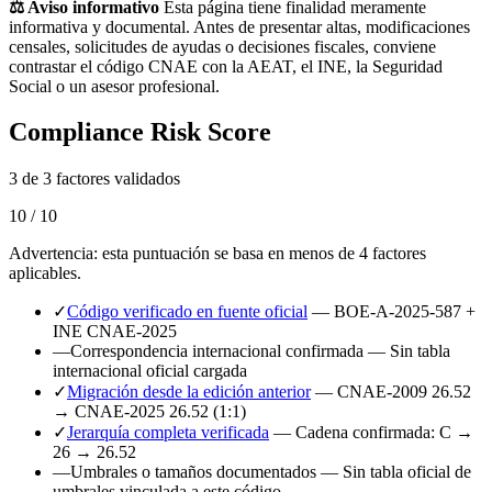
⚖️ Aviso informativo
Esta página tiene finalidad meramente
informativa y documental. Antes de presentar altas, modificaciones
censales, solicitudes de ayudas o decisiones fiscales, conviene
contrastar el código CNAE con la AEAT, el INE, la Seguridad
Social o un asesor profesional.
Compliance Risk Score
3 de 3 factores validados
10 / 10
Advertencia: esta puntuación se basa en menos de 4 factores
aplicables.
✓
Código verificado en fuente oficial
— BOE-A-2025-587 +
INE CNAE-2025
—
Correspondencia internacional confirmada
— Sin tabla
internacional oficial cargada
✓
Migración desde la edición anterior
— CNAE-2009 26.52
→ CNAE-2025 26.52 (1:1)
✓
Jerarquía completa verificada
— Cadena confirmada: C →
26 → 26.52
—
Umbrales o tamaños documentados
— Sin tabla oficial de
umbrales vinculada a este código