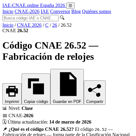
IAE-CNAE
.online
España 2026
☰
Inicio
CNAE-2026
IAE
Conversor
Blog
Quiénes somos
🔍
Inicio
/
CNAE 2026
/
C
/
26
/
26.52
CNAE
26.52
Código CNAE 26.52 —
Fabricación de relojes
Imprimir
Copiar código
Guardar en PDF
Compartir
📊
Nivel:
Clase
📅
CNAE-
2026
🗓️
Última actualización:
14 de marzo de 2026
📌 ¿Qué es el código CNAE 26.52?
El código
—
26.52
Fabricación de relojes
— forma parte de la Clasificación Nacional