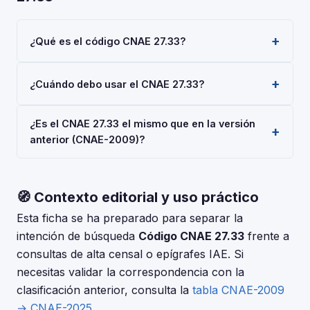
¿Qué es el código CNAE 27.33?
El código CNAE 27.33 corresponde a 'Fabricación de
¿Cuándo debo usar el CNAE 27.33?
dispositivos de cableado', según la Clasificación
Nacional de Actividades Económicas 2025 (CNAE-
Usa el código 27.33 cuando tu actividad principal sea
2025), aprobada por Real Decreto 10/2025. Es un
¿Es el CNAE 27.33 el mismo que en la versión
'Fabricación de dispositivos de cableado'. Deberás
código de nivel 'Clase' usado en registros oficiales
anterior (CNAE-2009)?
indicarlo al darte de alta en la Seguridad Social
en España.
(RETA), al registrar una sociedad en el Registro
La CNAE-2025 introdujo cambios respecto a la CNAE-
Mercantil, o al solicitar subvenciones.
2009. Consulta la tabla de correspondencias en el INE
🧭 Contexto editorial y uso práctico
para verificar si el código 27.33 tuvo modificaciones. El
periodo de adaptación fue hasta el 30 de junio de
Esta ficha se ha preparado para separar la
2025.
intención de búsqueda
Código CNAE 27.33
frente a
consultas de alta censal o epígrafes IAE. Si
necesitas validar la correspondencia con la
clasificación anterior, consulta la
tabla CNAE-2009
→ CNAE-2025
.