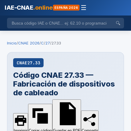
IAE-CNAE
.online
☰
ESPAÑA 2026
🔍
Inicio
/
CNAE 2026
/
C
/
27
/
27.33
CNAE
27.33
Código CNAE 27.33 —
Fabricación de dispositivos
de cableado
Imprimir
Copiar código
Guardar en PDF
Compartir