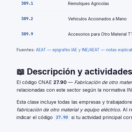
389.1
Remolques Agricolas
389.2
Vehiculos Accionados a Mano
389.9
Accesorios para Otro Material 
Fuentes:
AEAT — epígrafes IAE
y
INE/AEAT — notas explic
📖 Descripción y actividades
El código CNAE
27.90
—
Fabricación de otro materi
relacionadas con este sector según la normativa I
Esta clase incluye todas las empresas y trabajador
fabricación de otro material y equipo eléctrico
. Al 
indicar el código
si tu actividad principal co
27.90