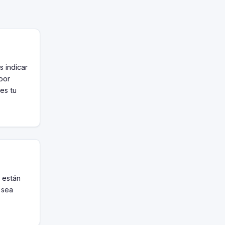
s indicar
 por
 es tu
 están
 sea