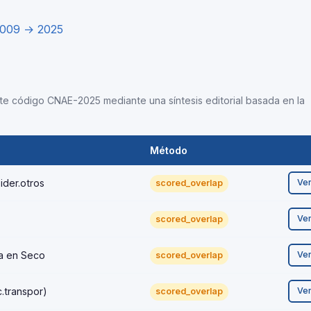
2009 → 2025
este código CNAE-2025 mediante una síntesis editorial basada en la
Método
ider.otros
Ve
scored_overlap
Ve
scored_overlap
a en Seco
Ve
scored_overlap
.transpor)
Ve
scored_overlap