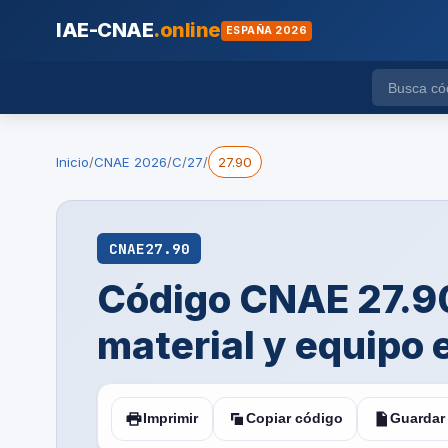
IAE-CNAE
.online
ESPAÑA 2026
Inicio
/
CNAE 2026
/
C
/
27
/
27.90
CNAE
27.90
Código CNAE 27.90
material y equipo 
Imprimir
Copiar código
Guardar