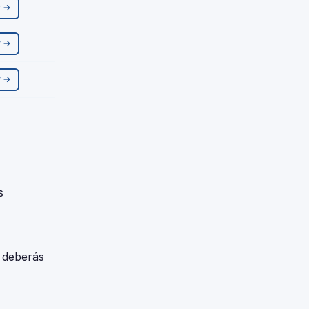
r →
r →
r →
s
, deberás