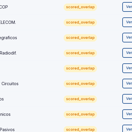
NCOP
Ve
scored_overlap
TELECOM.
Ve
scored_overlap
egraficos
Ve
scored_overlap
Radiodif.
Ve
scored_overlap
Ve
scored_overlap
Circuitos
Ve
scored_overlap
os
Ve
scored_overlap
nicos
Ve
scored_overlap
Pasivos
Ve
scored_overlap