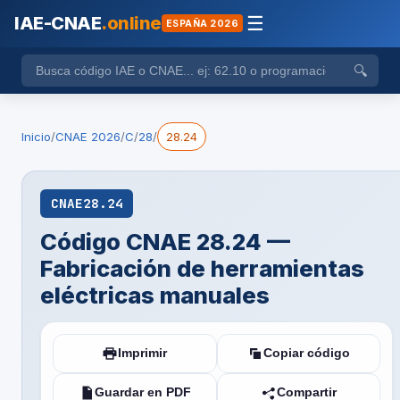
IAE-CNAE
.online
☰
ESPAÑA 2026
🔍
Inicio
/
CNAE 2026
/
C
/
28
/
28.24
CNAE
28.24
Código CNAE 28.24 —
Fabricación de herramientas
eléctricas manuales
Imprimir
Copiar código
Guardar en PDF
Compartir