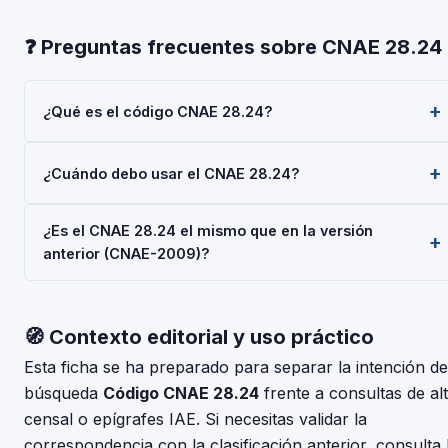
❓ Preguntas frecuentes sobre CNAE 28.24
¿Qué es el código CNAE 28.24?
El código CNAE 28.24 corresponde a 'Fabricación de
¿Cuándo debo usar el CNAE 28.24?
herramientas eléctricas manuales', según la Clasificación
Nacional de Actividades Económicas 2025 (CNAE-2025),
Usa el código 28.24 cuando tu actividad principal sea
aprobada por Real Decreto 10/2025. Es un código de nivel
¿Es el CNAE 28.24 el mismo que en la versión
'Fabricación de herramientas eléctricas manuales'. Deberás
'Clase' usado en registros oficiales en España.
anterior (CNAE-2009)?
indicarlo al darte de alta en la Seguridad Social (RETA), al
registrar una sociedad en el Registro Mercantil, o al solicitar
La CNAE-2025 introdujo cambios respecto a la CNAE-2009.
subvenciones.
Consulta la tabla de correspondencias en el INE para
🧭 Contexto editorial y uso práctico
verificar si el código 28.24 tuvo modificaciones. El periodo
de adaptación fue hasta el 30 de junio de 2025.
Esta ficha se ha preparado para separar la intención de
búsqueda
Código CNAE 28.24
frente a consultas de al
censal o epígrafes IAE. Si necesitas validar la
correspondencia con la clasificación anterior, consulta 