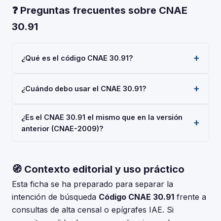
❓ Preguntas frecuentes sobre CNAE
30.91
¿Qué es el código CNAE 30.91?
El código CNAE 30.91 corresponde a 'Fabricación de
¿Cuándo debo usar el CNAE 30.91?
motocicletas', según la Clasificación Nacional de
Actividades Económicas 2025 (CNAE-2025), aprobada
Usa el código 30.91 cuando tu actividad principal sea
por Real Decreto 10/2025. Es un código de nivel
¿Es el CNAE 30.91 el mismo que en la versión
'Fabricación de motocicletas'. Deberás indicarlo al
'Clase' usado en registros oficiales en España.
anterior (CNAE-2009)?
darte de alta en la Seguridad Social (RETA), al
registrar una sociedad en el Registro Mercantil, o al
La CNAE-2025 introdujo cambios respecto a la CNAE-
solicitar subvenciones.
2009. Consulta la tabla de correspondencias en el INE
🧭 Contexto editorial y uso práctico
para verificar si el código 30.91 tuvo modificaciones. El
periodo de adaptación fue hasta el 30 de junio de
Esta ficha se ha preparado para separar la
2025.
intención de búsqueda
Código CNAE 30.91
frente a
consultas de alta censal o epígrafes IAE. Si