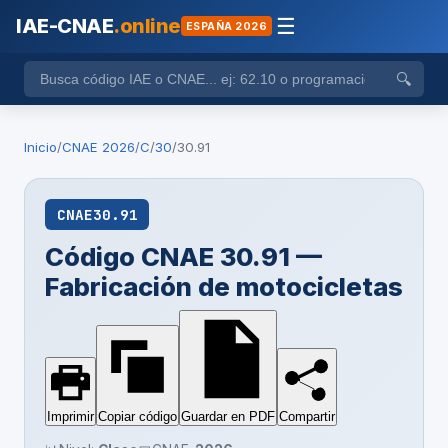
IAE-CNAE
.online
☰
ESPAÑA 2026
🔍
Inicio
/
CNAE 2026
/
C
/
30
/
30.91
CNAE
30.91
Código CNAE 30.91 —
Fabricación de motocicletas
Imprimir
Copiar código
Guardar en PDF
Compartir