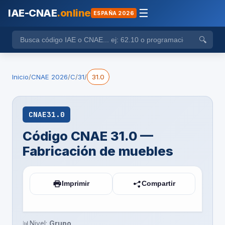
IAE-CNAE
.online
☰
ESPAÑA 2026
🔍
Inicio
/
CNAE 2026
/
C
/
31
/
31.0
CNAE
31.0
Código CNAE 31.0 —
Fabricación de muebles
Imprimir
Compartir
📊
Nivel:
Grupo