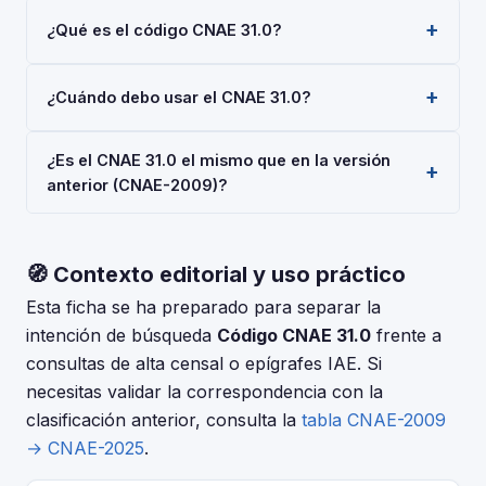
¿Qué es el código CNAE 31.0?
El código CNAE 31.0 corresponde a 'Fabricación de
¿Cuándo debo usar el CNAE 31.0?
muebles', según la Clasificación Nacional de
Actividades Económicas 2025 (CNAE-2025), aprobada
Usa el código 31.0 cuando tu actividad principal sea
por Real Decreto 10/2025. Es un código de nivel
¿Es el CNAE 31.0 el mismo que en la versión
'Fabricación de muebles'. Deberás indicarlo al darte
'Grupo' usado en registros oficiales en España.
anterior (CNAE-2009)?
de alta en la Seguridad Social (RETA), al registrar una
sociedad en el Registro Mercantil, o al solicitar
La CNAE-2025 introdujo cambios respecto a la CNAE-
subvenciones.
2009. Consulta la tabla de correspondencias en el INE
🧭 Contexto editorial y uso práctico
para verificar si el código 31.0 tuvo modificaciones. El
periodo de adaptación fue hasta el 30 de junio de
Esta ficha se ha preparado para separar la
2025.
intención de búsqueda
Código CNAE 31.0
frente a
consultas de alta censal o epígrafes IAE. Si
necesitas validar la correspondencia con la
clasificación anterior, consulta la
tabla CNAE-2009
→ CNAE-2025
.