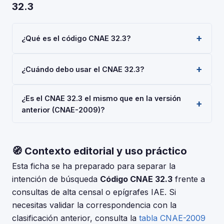
32.3
¿Qué es el código CNAE 32.3?
El código CNAE 32.3 corresponde a 'Fabricación de
¿Cuándo debo usar el CNAE 32.3?
artículos de deporte', según la Clasificación Nacional
de Actividades Económicas 2025 (CNAE-2025),
Usa el código 32.3 cuando tu actividad principal sea
aprobada por Real Decreto 10/2025. Es un código de
¿Es el CNAE 32.3 el mismo que en la versión
'Fabricación de artículos de deporte'. Deberás
nivel 'Grupo' usado en registros oficiales en España.
anterior (CNAE-2009)?
indicarlo al darte de alta en la Seguridad Social
(RETA), al registrar una sociedad en el Registro
La CNAE-2025 introdujo cambios respecto a la CNAE-
Mercantil, o al solicitar subvenciones.
2009. Consulta la tabla de correspondencias en el INE
🧭 Contexto editorial y uso práctico
para verificar si el código 32.3 tuvo modificaciones. El
periodo de adaptación fue hasta el 30 de junio de
Esta ficha se ha preparado para separar la
2025.
intención de búsqueda
Código CNAE 32.3
frente a
consultas de alta censal o epígrafes IAE. Si
necesitas validar la correspondencia con la
clasificación anterior, consulta la
tabla CNAE-2009