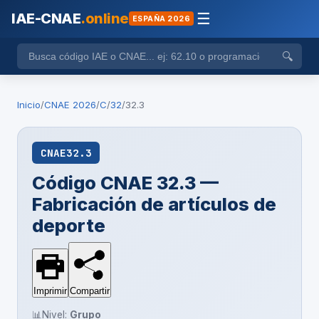
IAE-CNAE
.online
☰
ESPAÑA 2026
🔍
Inicio
/
CNAE 2026
/
C
/
32
/
32.3
CNAE
32.3
Código CNAE 32.3 —
Fabricación de artículos de
deporte
Imprimir
Compartir
📊
Nivel:
Grupo