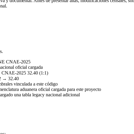
a y documental. Antes de presentar altas, modificaciones censales, soli
nal.
s.
INE CNAE-2025
acional oficial cargada
CNAE-2025 32.40 (1:1)
2 → 32.40
mbrales vinculada a este código
nclatura aduanera oficial cargada para este proyecto
rgado una tabla legacy nacional adicional
vos: