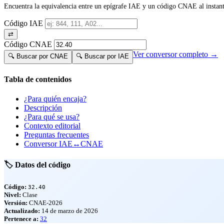
Encuentra la equivalencia entre un epígrafe IAE y un código CNAE al instant
Código IAE
⇄
Código CNAE
Ver conversor completo →
🔍 Buscar por CNAE
🔍 Buscar por IAE
Tabla de contenidos
¿Para quién encaja?
Descripción
¿Para qué se usa?
Contexto editorial
Preguntas frecuentes
Conversor IAE↔CNAE
🏷️ Datos del código
Código:
32.40
Nivel:
Clase
Versión:
CNAE-2026
Actualizado:
14 de marzo de 2026
Pertenece a:
32