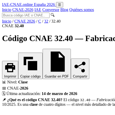
IAE-CNAE
.online
España 2026
☰
Inicio
CNAE-2026
IAE
Conversor
Blog
Quiénes somos
🔍
Inicio
/
CNAE 2026
/
C
/
32
/
32.40
CNAE
32.40
Código CNAE 32.40 — Fabricaci
Imprimir
Copiar código
Guardar en PDF
Compartir
📊
Nivel:
Clase
📅
CNAE-
2026
🗓️
Última actualización:
14 de marzo de 2026
📌 ¿Qué es el código CNAE 32.40?
El código
—
Fabricación
32.40
10/2025. Es una
clase
de cuatro dígitos — el nivel más detallado de 