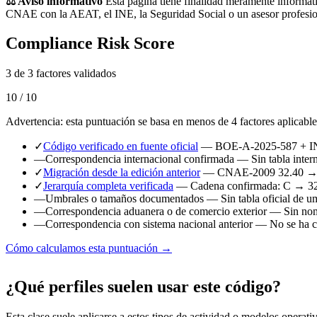
⚖️ Aviso informativo
Esta página tiene finalidad meramente informativ
CNAE con la AEAT, el INE, la Seguridad Social o un asesor profesio
Compliance Risk Score
3 de 3 factores validados
10 / 10
Advertencia: esta puntuación se basa en menos de 4 factores aplicable
✓
Código verificado en fuente oficial
— BOE-A-2025-587 + 
—
Correspondencia internacional confirmada
— Sin tabla intern
✓
Migración desde la edición anterior
— CNAE-2009 32.40 → 
✓
Jerarquía completa verificada
— Cadena confirmada: C → 3
—
Umbrales o tamaños documentados
— Sin tabla oficial de u
—
Correspondencia aduanera o de comercio exterior
— Sin nome
—
Correspondencia con sistema nacional anterior
— No se ha ca
Cómo calculamos esta puntuación →
¿Qué perfiles suelen usar este código?
Esta clase suele aplicarse a estos tipos de actividad o modelos operati