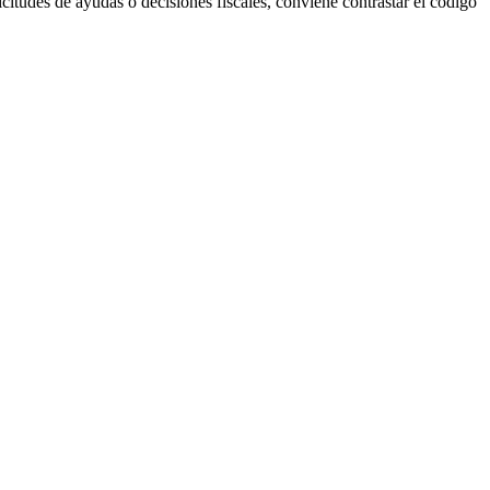
citudes de ayudas o decisiones fiscales, conviene contrastar el código