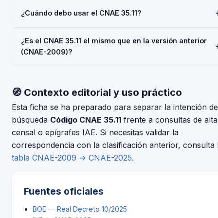
El código CNAE 35.11 corresponde a 'Producción de energía
¿Cuándo debo usar el CNAE 35.11?
eléctrica a partir de fuentes no renovables', según la
Clasificación Nacional de Actividades Económicas 2025
Usa el código 35.11 cuando tu actividad principal sea
(CNAE-2025), aprobada por Real Decreto 10/2025. Es un
¿Es el CNAE 35.11 el mismo que en la versión anterior
'Producción de energía eléctrica a partir de fuentes no
código de nivel 'Clase' usado en registros oficiales en
(CNAE-2009)?
renovables'. Deberás indicarlo al darte de alta en la
España.
Seguridad Social (RETA), al registrar una sociedad en el
La CNAE-2025 introdujo cambios respecto a la CNAE-2009.
Registro Mercantil, o al solicitar subvenciones.
Consulta la tabla de correspondencias en el INE para verifica
🧭 Contexto editorial y uso práctico
si el código 35.11 tuvo modificaciones. El periodo de
adaptación fue hasta el 30 de junio de 2025.
Esta ficha se ha preparado para separar la intención de
búsqueda
Código CNAE 35.11
frente a consultas de alta
censal o epígrafes IAE. Si necesitas validar la
correspondencia con la clasificación anterior, consulta 
tabla CNAE-2009 → CNAE-2025
.
Fuentes oficiales
BOE — Real Decreto 10/2025