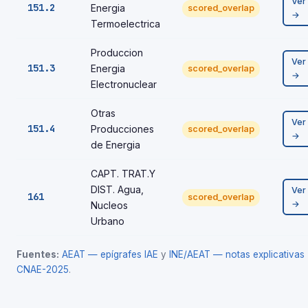
Ver
151.2
Energia
scored_overlap
→
Termoelectrica
Produccion
Ver
151.3
Energia
scored_overlap
→
Electronuclear
Otras
Ver
151.4
Producciones
scored_overlap
→
de Energia
CAPT. TRAT.Y
DIST. Agua,
Ver
161
scored_overlap
→
Nucleos
Urbano
Fuentes:
AEAT — epígrafes IAE
y
INE/AEAT — notas explicativas
CNAE-2025
.