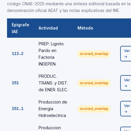
código CNAE-2025 mediante una síntesis editorial basada en la
denominación oficial AEAT y las notas explicativas del INE.
Epígrafe
Actividad
Método
IAE
PREP. Lignito
Pardo en
Ver
113.2
scored_overlap
→
Factoria
INDEPEN.
PRODUC.
Ver
151
TRANS. y DIST.
scored_overlap
→
de ENER. ELEC.
Produccion de
Ver
151.1
Energia
scored_overlap
→
Hidroelectrica
Produccion