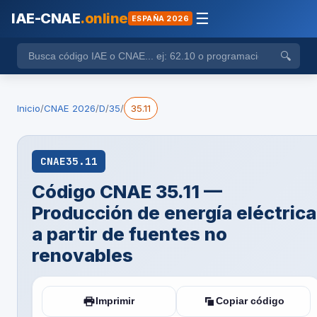
IAE-CNAE
.online
☰
ESPAÑA 2026
🔍
Inicio
/
CNAE 2026
/
D
/
35
/
35.11
CNAE
35.11
Código CNAE 35.11 —
Producción de energía eléctrica
a partir de fuentes no
renovables
Imprimir
Copiar código