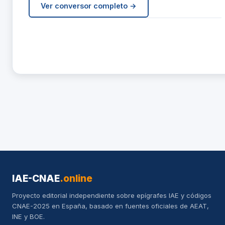
Ver conversor completo →
IAE-CNAE
.online
Proyecto editorial independiente sobre epígrafes IAE y códigos
CNAE-2025 en España, basado en fuentes oficiales de AEAT,
INE y BOE.