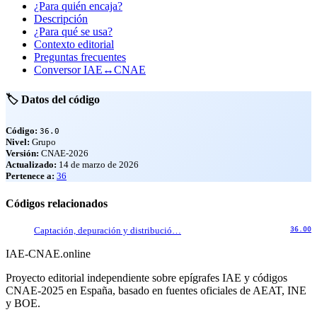
¿Para quién encaja?
Descripción
¿Para qué se usa?
Contexto editorial
Preguntas frecuentes
Conversor IAE↔CNAE
🏷️ Datos del código
Código:
36.0
Nivel:
Grupo
Versión:
CNAE-2026
Actualizado:
14 de marzo de 2026
Pertenece a:
36
Códigos relacionados
Captación, depuración y distribució…
36.00
IAE-CNAE
.online
Proyecto editorial independiente sobre epígrafes IAE y códigos
CNAE-2025 en España, basado en fuentes oficiales de AEAT, INE
y BOE.