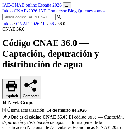
IAE-CNAE
.online
España 2026
☰
Inicio
CNAE-2026
IAE
Conversor
Blog
Quiénes somos
🔍
Inicio
/
CNAE 2026
/
E
/
36
/
36.0
CNAE
36.0
Código CNAE 36.0 —
Captación, depuración y
distribución de agua
Imprimir
Compartir
📊
Nivel:
Grupo
🗓️
Última actualización:
14 de marzo de 2026
📌 ¿Qué es el código CNAE 36.0?
El código
—
Captación,
36.0
depuración y distribución de agua
— forma parte de la
Clasificación Nacional de Actividades Económicas (CNAE-2025),