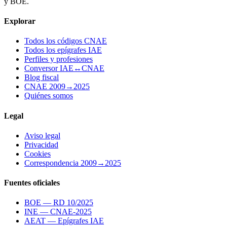
y BOE.
Explorar
Todos los códigos CNAE
Todos los epígrafes IAE
Perfiles y profesiones
Conversor IAE↔CNAE
Blog fiscal
CNAE 2009→2025
Quiénes somos
Legal
Aviso legal
Privacidad
Cookies
Correspondencia 2009→2025
Fuentes oficiales
BOE — RD 10/2025
INE — CNAE-2025
AEAT — Epígrafes IAE