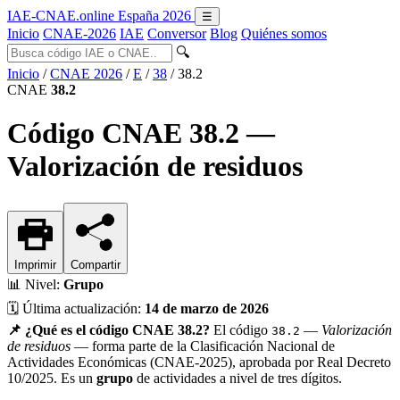
IAE-CNAE
.online
España 2026
☰
Inicio
CNAE-2026
IAE
Conversor
Blog
Quiénes somos
🔍
Inicio
/
CNAE 2026
/
E
/
38
/
38.2
CNAE
38.2
Código CNAE 38.2 —
Valorización de residuos
Imprimir
Compartir
📊
Nivel:
Grupo
🗓️
Última actualización:
14 de marzo de 2026
📌 ¿Qué es el código CNAE 38.2?
El código
—
Valorización
38.2
de residuos
— forma parte de la Clasificación Nacional de
Actividades Económicas (CNAE-2025), aprobada por Real Decreto
10/2025. Es un
grupo
de actividades a nivel de tres dígitos.