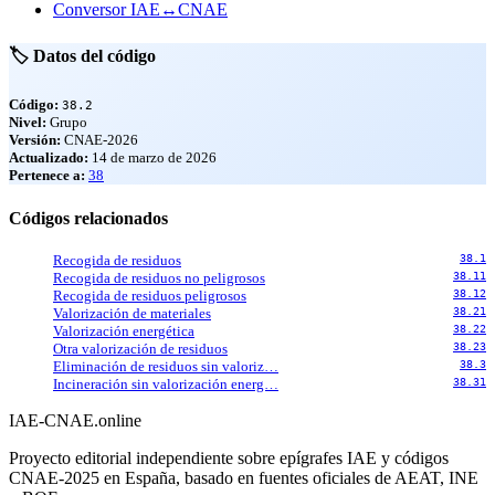
Conversor IAE↔CNAE
🏷️ Datos del código
Código:
38.2
Nivel:
Grupo
Versión:
CNAE-2026
Actualizado:
14 de marzo de 2026
Pertenece a:
38
Códigos relacionados
Recogida de residuos
38.1
Recogida de residuos no peligrosos
38.11
Recogida de residuos peligrosos
38.12
Valorización de materiales
38.21
Valorización energética
38.22
Otra valorización de residuos
38.23
Eliminación de residuos sin valoriz…
38.3
Incineración sin valorización energ…
38.31
IAE-CNAE
.online
Proyecto editorial independiente sobre epígrafes IAE y códigos
CNAE-2025 en España, basado en fuentes oficiales de AEAT, INE