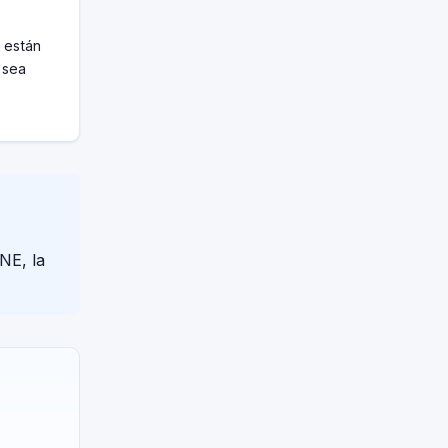
 están
 sea
NE, la