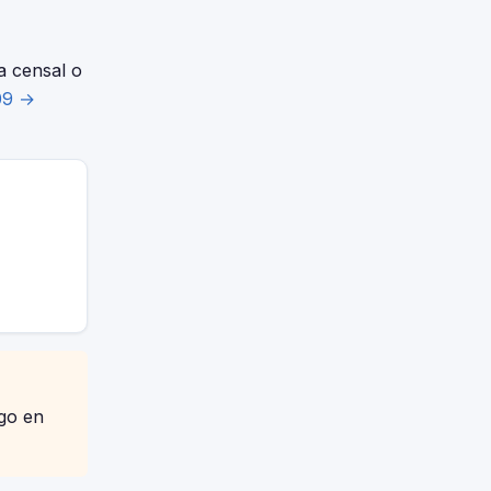
a censal o
09 →
igo en