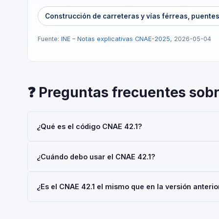
Construcción de carreteras y vías férreas, puentes
Fuente:
INE – Notas explicativas CNAE-2025
, 2026-05-04
❓ Preguntas frecuentes sob
¿Qué es el código CNAE 42.1?
El código CNAE 42.1 corresponde a 'Construcción de carr
¿Cuándo debo usar el CNAE 42.1?
Actividades Económicas 2025 (CNAE-2025), aprobada por
oficiales en España.
Usa el código 42.1 cuando tu actividad principal sea 'Co
¿Es el CNAE 42.1 el mismo que en la versión anter
al darte de alta en la Seguridad Social (RETA), al registr
La CNAE-2025 introdujo cambios respecto a la CNAE-2009.
código 42.1 tuvo modificaciones. El periodo de adaptaci