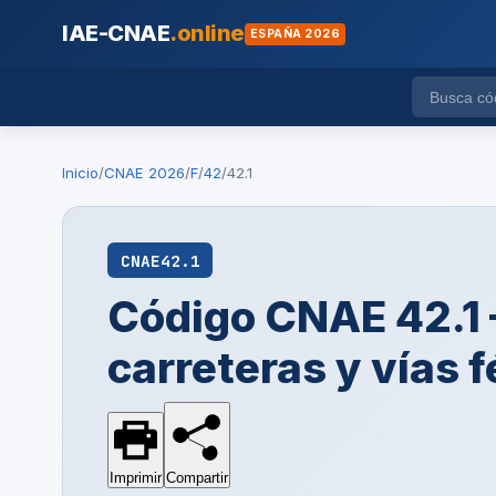
IAE-CNAE
.online
ESPAÑA 2026
Inicio
/
CNAE 2026
/
F
/
42
/
42.1
CNAE
42.1
Código CNAE 42.1 
carreteras y vías 
Imprimir
Compartir