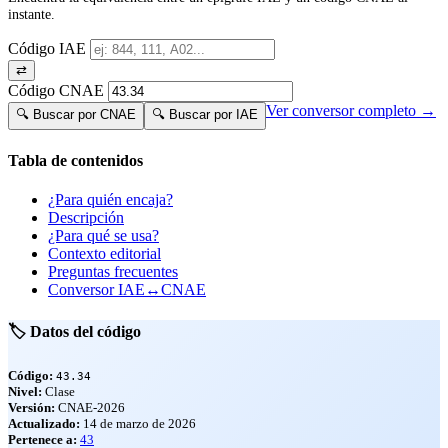
instante.
Código IAE
⇄
Código CNAE
Ver conversor completo →
🔍 Buscar por CNAE
🔍 Buscar por IAE
Tabla de contenidos
¿Para quién encaja?
Descripción
¿Para qué se usa?
Contexto editorial
Preguntas frecuentes
Conversor IAE↔CNAE
🏷️ Datos del código
Código:
43.34
Nivel:
Clase
Versión:
CNAE-2026
Actualizado:
14 de marzo de 2026
Pertenece a:
43