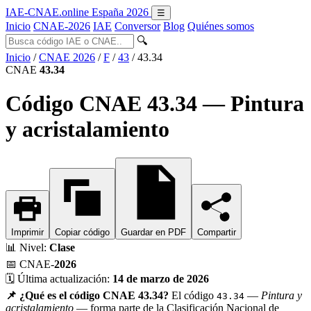
IAE-CNAE
.online
España 2026
☰
Inicio
CNAE-2026
IAE
Conversor
Blog
Quiénes somos
🔍
Inicio
/
CNAE 2026
/
F
/
43
/
43.34
CNAE
43.34
Código CNAE 43.34 — Pintura
y acristalamiento
Imprimir
Copiar código
Guardar en PDF
Compartir
📊
Nivel:
Clase
📅
CNAE-
2026
🗓️
Última actualización:
14 de marzo de 2026
📌 ¿Qué es el código CNAE 43.34?
El código
—
Pintura y
43.34
acristalamiento
— forma parte de la Clasificación Nacional de