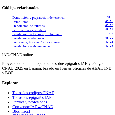
Códigos relacionados
Demolición y preparación de terreno…
43.1
Demolición
43.11
Preparación de terrenos
43.12
Perforaciones y sondeos
43.13
Instalaciones eléctricas, de fontan…
43.2
Instalaciones eléctricas
43.21
Fontanería, instalación de sistemas…
43.22
Instalación de aislamientos
43.23
IAE-CNAE
.online
Proyecto editorial independiente sobre epígrafes IAE y códigos
CNAE-2025 en España, basado en fuentes oficiales de AEAT, INE
y BOE.
Explorar
Todos los códigos CNAE
Todos los epígrafes IAE
Perfiles y profesiones
Conversor IAE↔CNAE
Blog fiscal