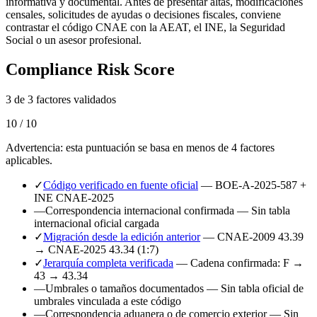
informativa y documental. Antes de presentar altas, modificaciones
censales, solicitudes de ayudas o decisiones fiscales, conviene
contrastar el código CNAE con la AEAT, el INE, la Seguridad
Social o un asesor profesional.
Compliance Risk Score
3 de 3 factores validados
10 / 10
Advertencia: esta puntuación se basa en menos de 4 factores
aplicables.
✓
Código verificado en fuente oficial
— BOE-A-2025-587 +
INE CNAE-2025
—
Correspondencia internacional confirmada
— Sin tabla
internacional oficial cargada
✓
Migración desde la edición anterior
— CNAE-2009 43.39
→ CNAE-2025 43.34 (1:7)
✓
Jerarquía completa verificada
— Cadena confirmada: F →
43 → 43.34
—
Umbrales o tamaños documentados
— Sin tabla oficial de
umbrales vinculada a este código
—
Correspondencia aduanera o de comercio exterior
— Sin