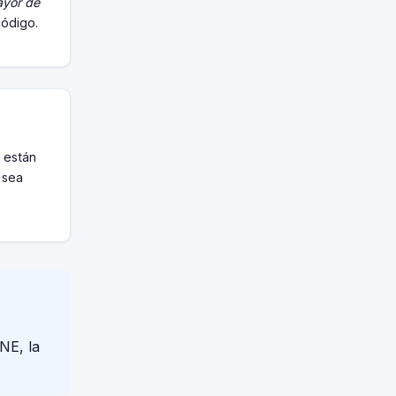
ayor de
código.
 están
 sea
NE, la