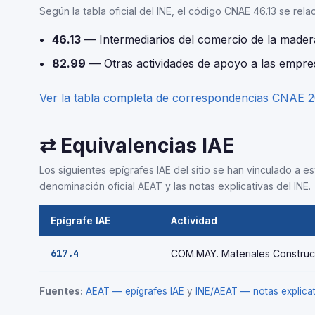
Según la tabla oficial del INE, el código CNAE 46.13 se rela
46.13
— Intermediarios del comercio de la mader
82.99
— Otras actividades de apoyo a las empres
Ver la tabla completa de correspondencias CNAE 
⇄ Equivalencias IAE
Los siguientes epígrafes IAE del sitio se han vinculado a 
denominación oficial AEAT y las notas explicativas del INE.
Epígrafe IAE
Actividad
617.4
COM.MAY. Materiales Construc
Fuentes:
AEAT — epígrafes IAE
y
INE/AEAT — notas explic