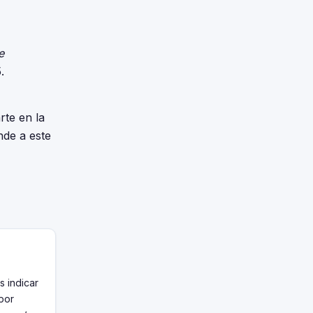
e
.
arte en la
nde a este
s indicar
 por