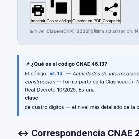
Imprimir
Copiar código
Guardar en PDF
Compartir
📊
Nivel:
Clase
📅
CNAE-
2026
🗓️
Última actualización:
14
📌 ¿Qué es el código CNAE 46.13?
El código
—
Actividades de intermediari
46.13
construcción
— forma parte de la Clasificación
Real Decreto 10/2025. Es una
clase
de cuatro dígitos — el nivel más detallado de la 
↔ Correspondencia CNAE 