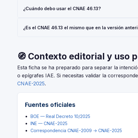
El código CNAE 46.13 corresponde a 'Actividades de int
¿Cuándo debo usar el CNAE 46.13?
construcción', según la Clasificación Nacional de Act
Es un código de nivel 'Clase' usado en registros oficial
Usa el código 46.13 cuando tu actividad principal sea '
¿Es el CNAE 46.13 el mismo que en la versión ante
materiales de construcción'. Deberás indicarlo al darte d
Mercantil, o al solicitar subvenciones.
La CNAE-2025 introdujo cambios respecto a la CNAE-2009.
código 46.13 tuvo modificaciones. El periodo de adaptac
🧭 Contexto editorial y uso 
Esta ficha se ha preparado para separar la intenc
o epígrafes IAE. Si necesitas validar la corresponde
CNAE-2025
.
Fuentes oficiales
BOE — Real Decreto 10/2025
INE — CNAE-2025
Correspondencia CNAE-2009 → CNAE-2025