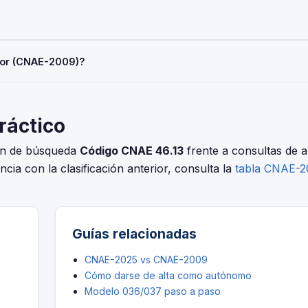
ermediarios del comercio al por mayor de la madera y materiales de
ividades Económicas 2025 (CNAE-2025), aprobada por Real Decreto 1
es en España.
Actividades de intermediarios del comercio al por mayor de la mader
rior (CNAE-2009)?
e alta en la Seguridad Social (RETA), al registrar una sociedad en el
 Consulta la tabla de correspondencias en el INE para verificar si
ión fue hasta el 30 de junio de 2025.
práctico
ión de búsqueda
Código CNAE 46.13
frente a consultas de a
ncia con la clasificación anterior, consulta la
tabla CNAE-
Guías relacionadas
CNAE-2025 vs CNAE-2009
Cómo darse de alta como autónomo
Modelo 036/037 paso a paso