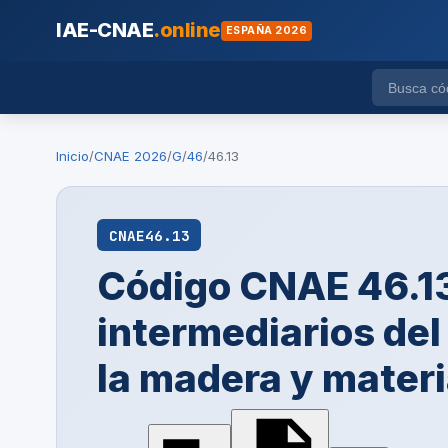
IAE-CNAE
.online
ESPAÑA 2026
Inicio
/
CNAE 2026
/
G
/
46
/
46.13
CNAE
46.13
Código CNAE 46.13
intermediarios del
la madera y materi