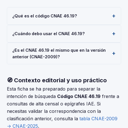
¿Qué es el código CNAE 46.19?
El código CNAE 46.19 corresponde a 'Actividades de
¿Cuándo debo usar el CNAE 46.19?
los agentes del comercio al por mayor no
especializado', según la Clasificación Nacional de
Usa el código 46.19 cuando tu actividad principal sea
Actividades Económicas 2025 (CNAE-2025), aprobada
¿Es el CNAE 46.19 el mismo que en la versión
'Actividades de los agentes del comercio al por mayor
por Real Decreto 10/2025. Es un código de nivel
anterior (CNAE-2009)?
no especializado'. Deberás indicarlo al darte de alta
'Clase' usado en registros oficiales en España.
en la Seguridad Social (RETA), al registrar una
La CNAE-2025 introdujo cambios respecto a la CNAE-
sociedad en el Registro Mercantil, o al solicitar
2009. Consulta la tabla de correspondencias en el INE
subvenciones.
🧭 Contexto editorial y uso práctico
para verificar si el código 46.19 tuvo modificaciones. El
periodo de adaptación fue hasta el 30 de junio de
Esta ficha se ha preparado para separar la
2025.
intención de búsqueda
Código CNAE 46.19
frente a
consultas de alta censal o epígrafes IAE. Si
necesitas validar la correspondencia con la
clasificación anterior, consulta la
tabla CNAE-2009
→ CNAE-2025
.