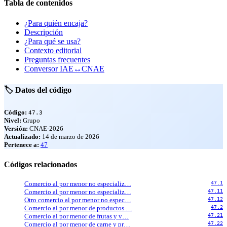
Tabla de contenidos
¿Para quién encaja?
Descripción
¿Para qué se usa?
Contexto editorial
Preguntas frecuentes
Conversor IAE↔CNAE
🏷️ Datos del código
Código:
47.3
Nivel:
Grupo
Versión:
CNAE-2026
Actualizado:
14 de marzo de 2026
Pertenece a:
47
Códigos relacionados
Comercio al por menor no especializ…
47.1
Comercio al por menor no especializ…
47.11
Otro comercio al por menor no espec…
47.12
Comercio al por menor de productos …
47.2
Comercio al por menor de frutas y v…
47.21
Comercio al por menor de carne y pr…
47.22