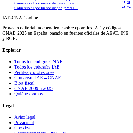
Comercio al por menor de pescados y…
47.23
Comercio al por menor de pan, produ…
47.24
IAE-CNAE
.online
Proyecto editorial independiente sobre epígrafes IAE y códigos
CNAE-2025 en España, basado en fuentes oficiales de AEAT, INE
y BOE.
Explorar
Todos los códigos CNAE
Todos los epígrafes IAE
Perfiles y profesiones
Conversor IAE↔CNAE
Blog fiscal
CNAE 2009→2025
Quiénes somos
Legal
Aviso legal
Privacidad
Cookies