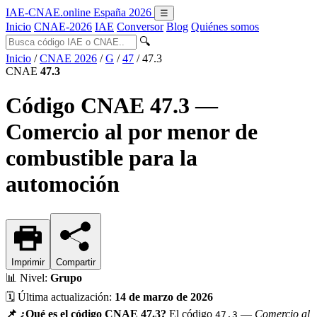
IAE-CNAE
.online
España 2026
☰
Inicio
CNAE-2026
IAE
Conversor
Blog
Quiénes somos
🔍
Inicio
/
CNAE 2026
/
G
/
47
/
47.3
CNAE
47.3
Código CNAE 47.3 —
Comercio al por menor de
combustible para la
automoción
Imprimir
Compartir
📊
Nivel:
Grupo
🗓️
Última actualización:
14 de marzo de 2026
📌 ¿Qué es el código CNAE 47.3?
El código
—
Comercio al
47.3