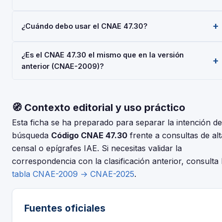
El código CNAE 47.30 corresponde a 'Comercio al por
¿Cuándo debo usar el CNAE 47.30?
menor de combustible para la automoción', según la
Clasificación Nacional de Actividades Económicas 2025
Usa el código 47.30 cuando tu actividad principal sea
(CNAE-2025), aprobada por Real Decreto 10/2025. Es un
¿Es el CNAE 47.30 el mismo que en la versión
'Comercio al por menor de combustible para la
código de nivel 'Clase' usado en registros oficiales en
anterior (CNAE-2009)?
automoción'. Deberás indicarlo al darte de alta en la
España.
Seguridad Social (RETA), al registrar una sociedad en el
La CNAE-2025 introdujo cambios respecto a la CNAE-2009.
Registro Mercantil, o al solicitar subvenciones.
Consulta la tabla de correspondencias en el INE para
🧭 Contexto editorial y uso práctico
verificar si el código 47.30 tuvo modificaciones. El periodo
de adaptación fue hasta el 30 de junio de 2025.
Esta ficha se ha preparado para separar la intención de
búsqueda
Código CNAE 47.30
frente a consultas de alt
censal o epígrafes IAE. Si necesitas validar la
correspondencia con la clasificación anterior, consulta 
tabla CNAE-2009 → CNAE-2025
.
Fuentes oficiales