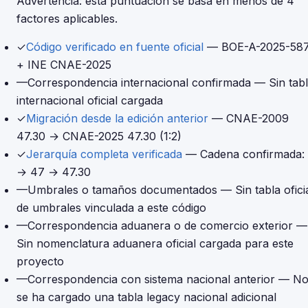
Advertencia: esta puntuación se basa en menos de 4
factores aplicables.
✓
Código verificado en fuente oficial
— BOE-A-2025-58
+ INE CNAE-2025
—
Correspondencia internacional confirmada
— Sin tab
internacional oficial cargada
✓
Migración desde la edición anterior
— CNAE-2009
47.30 → CNAE-2025 47.30 (1:2)
✓
Jerarquía completa verificada
— Cadena confirmada:
→ 47 → 47.30
—
Umbrales o tamaños documentados
— Sin tabla ofici
de umbrales vinculada a este código
—
Correspondencia aduanera o de comercio exterior
—
Sin nomenclatura aduanera oficial cargada para este
proyecto
—
Correspondencia con sistema nacional anterior
— N
se ha cargado una tabla legacy nacional adicional