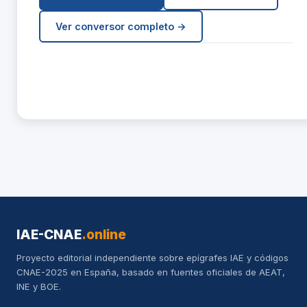
Ver conversor completo →
IAE-CNAE
.online
Proyecto editorial independiente sobre epígrafes IAE y códigos
CNAE-2025 en España, basado en fuentes oficiales de AEAT,
INE y BOE.