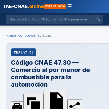
IAE-CNAE
.online
☰
ESPAÑA 2026
🔍
Inicio
/
CNAE 2026
/
G
/
47
/
47.30
CNAE
47.30
Código CNAE 47.30 —
Comercio al por menor de
combustible para la
automoción