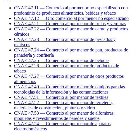
CNAE 47.11 — Comercio al por menor no especializado con
predominio de productos alimenticios, bebidas y tabaco
CNAE 47.12 — Otro comercio al por menor no especializado
CNAE 47.21 — Comercio al por menor de frutas y verduras
CNAE 47.22 — Comercio al por menor de carne y productos
cárnicos
CNAE 47.23 — Comercio al por menor de pescados y
mariscos
CNAE 47.24 — Comercio al por menor de pan, productos de
panadería y confitería
CNAE 47.25 — Comercio al por menor de bebidas
CNAE 47.26 — Comercio al por menor de productos de
tabaco
CNAE 47.27 — Comercio al por menor de otros productos
alimenticios
CNAE 47.40 — Comercio al por menor de equipos para las
tecnologías de la información y las comunicaciones
CNAE 47.51 — Comercio al por menor de textiles
CNAE 47.52 — Comercio al por menor de ferretería,
materiales de construcción, pinturas y vidrio
CNAE 47.53 — Comercio al por menor de alfombras,
moquetas y revestimientos de paredes y suelos
CNAE 47.54 — Comercio al por menor de aparatos
electrodomésticos