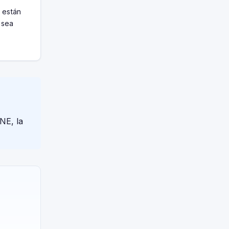
 están
 sea
NE, la