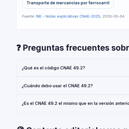
Transporte de mercancías por ferrocarril
Fuente:
INE – Notas explicativas CNAE-2025
, 2026-05-04
❓ Preguntas frecuentes sob
¿Qué es el código CNAE 49.2?
El código CNAE 49.2 corresponde a 'Transporte de mercan
¿Cuándo debo usar el CNAE 49.2?
Económicas 2025 (CNAE-2025), aprobada por Real Decret
España.
Usa el código 49.2 cuando tu actividad principal sea 'Tr
¿Es el CNAE 49.2 el mismo que en la versión anter
la Seguridad Social (RETA), al registrar una sociedad en 
La CNAE-2025 introdujo cambios respecto a la CNAE-2009.
código 49.2 tuvo modificaciones. El periodo de adaptaci