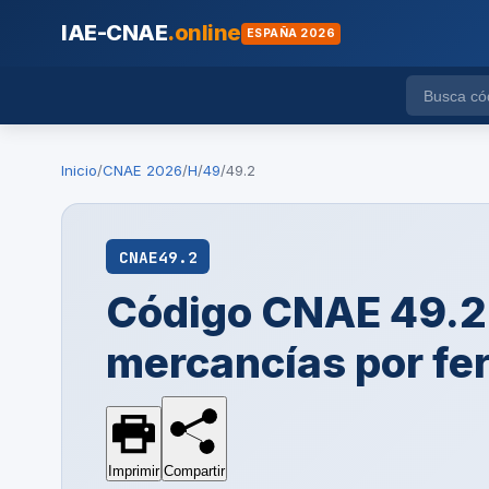
IAE-CNAE
.online
ESPAÑA 2026
Inicio
/
CNAE 2026
/
H
/
49
/
49.2
CNAE
49.2
Código CNAE 49.2
mercancías por fer
Imprimir
Compartir