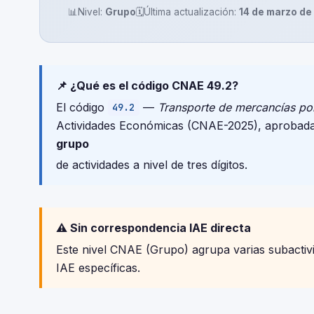
📊
Nivel:
Grupo
🗓️
Última actualización:
14 de marzo de
📌 ¿Qué es el código CNAE 49.2?
El código
—
Transporte de mercancías por 
49.2
Actividades Económicas (CNAE-2025), aprobada
grupo
de actividades a nivel de tres dígitos.
⚠️ Sin correspondencia IAE directa
Este nivel CNAE (Grupo) agrupa varias subactivid
IAE específicas.