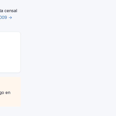
ta censal
2009 →
igo en