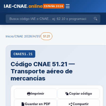
IAE-CNAE
.online
☰
ESPAÑA 2026
🔍
Inicio
/
CNAE 2026
/
H
/
51
/
51.21
CNAE
51.21
Código CNAE 51.21 —
Transporte aéreo de
mercancías
Imprimir
Copiar código
Guardar en PDF
Compartir