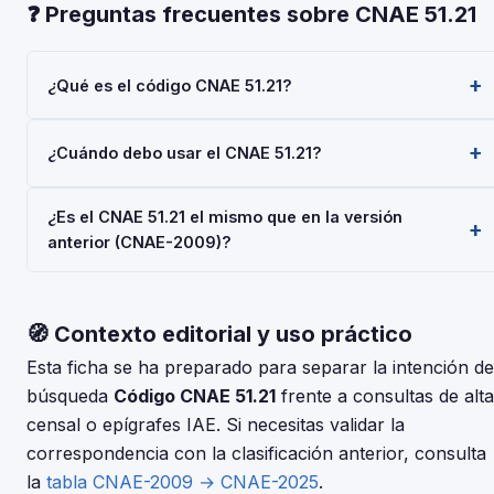
❓ Preguntas frecuentes sobre CNAE 51.21
¿Qué es el código CNAE 51.21?
El código CNAE 51.21 corresponde a 'Transporte aéreo de
¿Cuándo debo usar el CNAE 51.21?
mercancías', según la Clasificación Nacional de Actividades
Económicas 2025 (CNAE-2025), aprobada por Real
Usa el código 51.21 cuando tu actividad principal sea
Decreto 10/2025. Es un código de nivel 'Clase' usado en
¿Es el CNAE 51.21 el mismo que en la versión
'Transporte aéreo de mercancías'. Deberás indicarlo al
registros oficiales en España.
anterior (CNAE-2009)?
darte de alta en la Seguridad Social (RETA), al registrar una
sociedad en el Registro Mercantil, o al solicitar
La CNAE-2025 introdujo cambios respecto a la CNAE-2009.
subvenciones.
Consulta la tabla de correspondencias en el INE para
🧭 Contexto editorial y uso práctico
verificar si el código 51.21 tuvo modificaciones. El periodo
de adaptación fue hasta el 30 de junio de 2025.
Esta ficha se ha preparado para separar la intención de
búsqueda
Código CNAE 51.21
frente a consultas de alta
censal o epígrafes IAE. Si necesitas validar la
correspondencia con la clasificación anterior, consulta
la
tabla CNAE-2009 → CNAE-2025
.