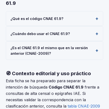
61.9
¿Qué es el código CNAE 61.9?
El código CNAE 61.9 corresponde a 'Otras actividades
¿Cuándo debo usar el CNAE 61.9?
de telecomunicaciones', según la Clasificación
Nacional de Actividades Económicas 2025 (CNAE-
Usa el código 61.9 cuando tu actividad principal sea
2025), aprobada por Real Decreto 10/2025. Es un
¿Es el CNAE 61.9 el mismo que en la versión
'Otras actividades de telecomunicaciones'. Deberás
código de nivel 'Grupo' usado en registros oficiales
anterior (CNAE-2009)?
indicarlo al darte de alta en la Seguridad Social
en España.
(RETA), al registrar una sociedad en el Registro
La CNAE-2025 introdujo cambios respecto a la CNAE-
Mercantil, o al solicitar subvenciones.
2009. Consulta la tabla de correspondencias en el INE
🧭 Contexto editorial y uso práctico
para verificar si el código 61.9 tuvo modificaciones. El
periodo de adaptación fue hasta el 30 de junio de
Esta ficha se ha preparado para separar la
2025.
intención de búsqueda
Código CNAE 61.9
frente a
consultas de alta censal o epígrafes IAE. Si
necesitas validar la correspondencia con la
clasificación anterior, consulta la
tabla CNAE-2009