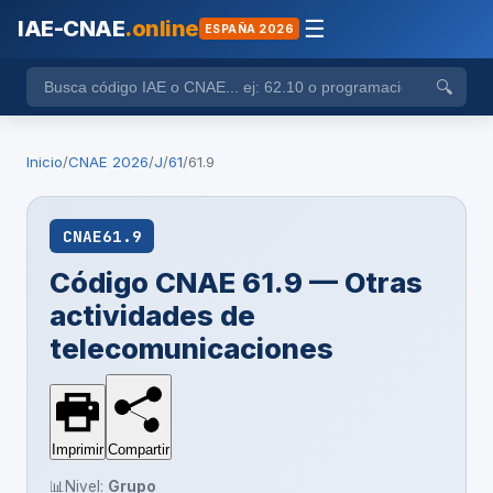
IAE-CNAE
.online
☰
ESPAÑA 2026
🔍
Inicio
/
CNAE 2026
/
J
/
61
/
61.9
CNAE
61.9
Código CNAE 61.9 — Otras
actividades de
telecomunicaciones
Imprimir
Compartir
📊
Nivel:
Grupo