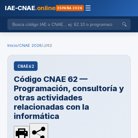
IAE-CNAE
.online
☰
ESPAÑA 2026
🔍
Inicio
/
CNAE 2026
/
J
/
62
CNAE
62
Código CNAE 62 —
Programación, consultoría y
otras actividades
relacionadas con la
informática