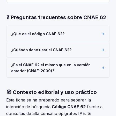
❓ Preguntas frecuentes sobre CNAE 62
¿Qué es el código CNAE 62?
El código CNAE 62 corresponde a 'Programación,
¿Cuándo debo usar el CNAE 62?
consultoría y otras actividades relacionadas con la
informática', según la Clasificación Nacional de
Usa el código 62 cuando tu actividad principal sea
Actividades Económicas 2025 (CNAE-2025), aprobada
¿Es el CNAE 62 el mismo que en la versión
'Programación, consultoría y otras actividades
por Real Decreto 10/2025. Es un código de nivel
anterior (CNAE-2009)?
relacionadas con la informática'. Deberás indicarlo al
'División' usado en registros oficiales en España.
darte de alta en la Seguridad Social (RETA), al
La CNAE-2025 introdujo cambios respecto a la CNAE-
registrar una sociedad en el Registro Mercantil, o al
2009. Consulta la tabla de correspondencias en el INE
solicitar subvenciones.
🧭 Contexto editorial y uso práctico
para verificar si el código 62 tuvo modificaciones. El
periodo de adaptación fue hasta el 30 de junio de
Esta ficha se ha preparado para separar la
2025.
intención de búsqueda
Código CNAE 62
frente a
consultas de alta censal o epígrafes IAE. Si