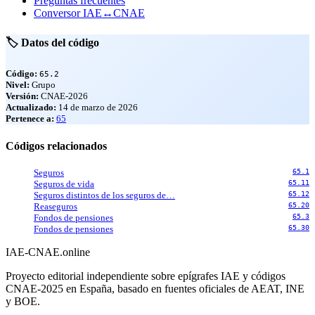
Preguntas frecuentes
Conversor IAE↔CNAE
🏷️ Datos del código
Código:
65.2
Nivel:
Grupo
Versión:
CNAE-2026
Actualizado:
14 de marzo de 2026
Pertenece a:
65
Códigos relacionados
Seguros
65.1
Seguros de vida
65.11
Seguros distintos de los seguros de…
65.12
Reaseguros
65.20
Fondos de pensiones
65.3
Fondos de pensiones
65.30
IAE-CNAE
.online
Proyecto editorial independiente sobre epígrafes IAE y códigos
CNAE-2025 en España, basado en fuentes oficiales de AEAT, INE
y BOE.