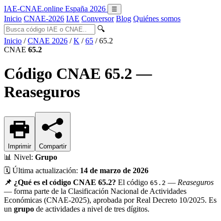
IAE-CNAE
.online
España 2026
☰
Inicio
CNAE-2026
IAE
Conversor
Blog
Quiénes somos
🔍
Inicio
/
CNAE 2026
/
K
/
65
/
65.2
CNAE
65.2
Código CNAE 65.2 —
Reaseguros
Imprimir
Compartir
📊
Nivel:
Grupo
🗓️
Última actualización:
14 de marzo de 2026
📌 ¿Qué es el código CNAE 65.2?
El código
—
Reaseguros
65.2
— forma parte de la Clasificación Nacional de Actividades
Económicas (CNAE-2025), aprobada por Real Decreto 10/2025. Es
un
grupo
de actividades a nivel de tres dígitos.