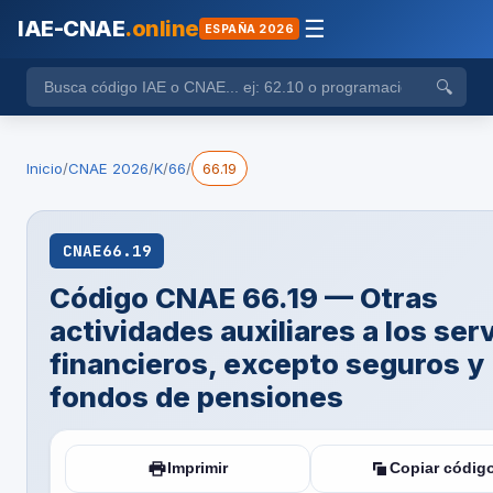
IAE-CNAE
.online
☰
ESPAÑA 2026
🔍
Inicio
/
CNAE 2026
/
K
/
66
/
66.19
CNAE
66.19
Código CNAE 66.19 — Otras
actividades auxiliares a los ser
financieros, excepto seguros y
fondos de pensiones
Imprimir
Copiar códig