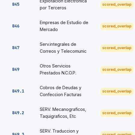
Explotacion Electronica
845
scored_overlap
por Terceros
Empresas de Estudio de
846
scored_overlap
Mercado
Serv.integrales de
847
scored_overlap
Correos y Telecomunic
Otros Servicios
849
scored_overlap
Prestados N.C.O.P.
Cobros de Deudas y
849.1
scored_overlap
Confeccion Facturas
SERV. Mecanograficos,
849.2
scored_overlap
Taquigraficos, Etc
SERV. Traduccion y
849.3
scored_overlap