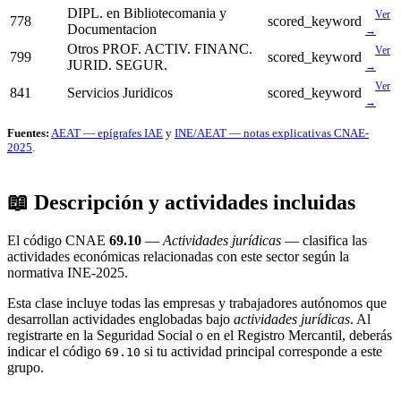
DIPL. en Bibliotecomania y
Ver
778
scored_keyword
Documentacion
→
Otros PROF. ACTIV. FINANC.
Ver
799
scored_keyword
JURID. SEGUR.
→
Ver
841
Servicios Juridicos
scored_keyword
→
Fuentes:
AEAT — epígrafes IAE
y
INE/AEAT — notas explicativas CNAE-
2025
.
📖 Descripción y actividades incluidas
El código CNAE
69.10
—
Actividades jurídicas
— clasifica las
actividades económicas relacionadas con este sector según la
normativa INE-2025.
Esta clase incluye todas las empresas y trabajadores autónomos que
desarrollan actividades englobadas bajo
actividades jurídicas
. Al
registrarte en la Seguridad Social o en el Registro Mercantil, deberás
indicar el código
si tu actividad principal corresponde a este
69.10
grupo.