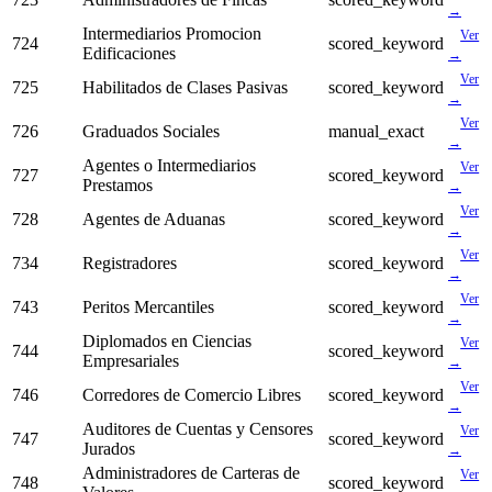
→
Intermediarios Promocion
Ver
724
scored_keyword
Edificaciones
→
Ver
725
Habilitados de Clases Pasivas
scored_keyword
→
Ver
726
Graduados Sociales
manual_exact
→
Agentes o Intermediarios
Ver
727
scored_keyword
Prestamos
→
Ver
728
Agentes de Aduanas
scored_keyword
→
Ver
734
Registradores
scored_keyword
→
Ver
743
Peritos Mercantiles
scored_keyword
→
Diplomados en Ciencias
Ver
744
scored_keyword
Empresariales
→
Ver
746
Corredores de Comercio Libres
scored_keyword
→
Auditores de Cuentas y Censores
Ver
747
scored_keyword
Jurados
→
Administradores de Carteras de
Ver
748
scored_keyword