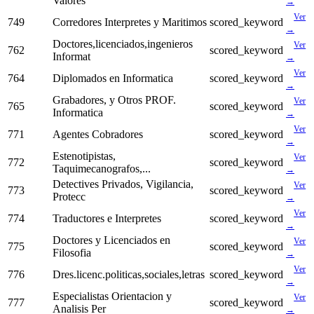
Valores
→
Ver
749
Corredores Interpretes y Maritimos
scored_keyword
→
Doctores,licenciados,ingenieros
Ver
762
scored_keyword
Informat
→
Ver
764
Diplomados en Informatica
scored_keyword
→
Grabadores, y Otros PROF.
Ver
765
scored_keyword
Informatica
→
Ver
771
Agentes Cobradores
scored_keyword
→
Estenotipistas,
Ver
772
scored_keyword
Taquimecanografos,...
→
Detectives Privados, Vigilancia,
Ver
773
scored_keyword
Protecc
→
Ver
774
Traductores e Interpretes
scored_keyword
→
Doctores y Licenciados en
Ver
775
scored_keyword
Filosofia
→
Ver
776
Dres.licenc.politicas,sociales,letras
scored_keyword
→
Especialistas Orientacion y
Ver
777
scored_keyword
Analisis Per
→