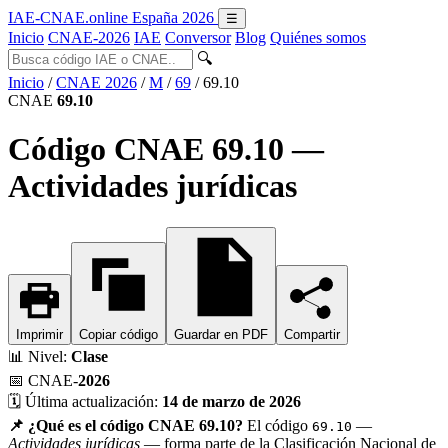
IAE-CNAE
.online
España 2026
☰
Inicio
CNAE-2026
IAE
Conversor
Blog
Quiénes somos
🔍
Inicio
/
CNAE 2026
/
M
/
69
/
69.10
CNAE
69.10
Código CNAE 69.10 —
Actividades jurídicas
Imprimir
Copiar código
Guardar en PDF
Compartir
📊
Nivel:
Clase
📅
CNAE-
2026
🗓️
Última actualización:
14 de marzo de 2026
📌 ¿Qué es el código CNAE 69.10?
El código
—
69.10
Actividades jurídicas
— forma parte de la Clasificación Nacional de