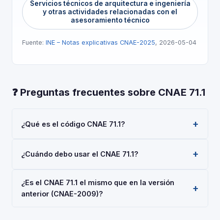
Servicios técnicos de arquitectura e ingeniería
y otras actividades relacionadas con el
asesoramiento técnico
Fuente:
INE – Notas explicativas CNAE-2025
, 2026-05-04
❓ Preguntas frecuentes sobre CNAE 71.1
¿Qué es el código CNAE 71.1?
El código CNAE 71.1 corresponde a 'Servicios técnicos
¿Cuándo debo usar el CNAE 71.1?
de arquitectura e ingeniería y otras actividades
relacionadas con el asesoramiento técnico', según la
Usa el código 71.1 cuando tu actividad principal sea
Clasificación Nacional de Actividades Económicas
¿Es el CNAE 71.1 el mismo que en la versión
'Servicios técnicos de arquitectura e ingeniería y otras
2025 (CNAE-2025), aprobada por Real Decreto
anterior (CNAE-2009)?
actividades relacionadas con el asesoramiento
10/2025. Es un código de nivel 'Grupo' usado en
técnico'. Deberás indicarlo al darte de alta en la
registros oficiales en España.
La CNAE-2025 introdujo cambios respecto a la CNAE-
Seguridad Social (RETA), al registrar una sociedad en