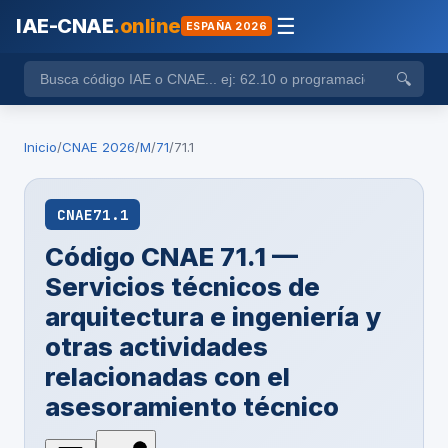
IAE-CNAE
.online
☰
ESPAÑA 2026
🔍
Inicio
/
CNAE 2026
/
M
/
71
/
71.1
CNAE
71.1
Código CNAE 71.1 —
Servicios técnicos de
arquitectura e ingeniería y
otras actividades
relacionadas con el
asesoramiento técnico