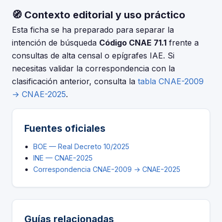
2009. Consulta la tabla de correspondencias en el INE
el Registro Mercantil, o al solicitar subvenciones.
🧭 Contexto editorial y uso práctico
para verificar si el código 71.1 tuvo modificaciones. El
periodo de adaptación fue hasta el 30 de junio de
Esta ficha se ha preparado para separar la
2025.
intención de búsqueda
Código CNAE 71.1
frente a
consultas de alta censal o epígrafes IAE. Si
necesitas validar la correspondencia con la
clasificación anterior, consulta la
tabla CNAE-2009
→ CNAE-2025
.
Fuentes oficiales
BOE — Real Decreto 10/2025
INE — CNAE-2025
Correspondencia CNAE-2009 → CNAE-2025
Guías relacionadas