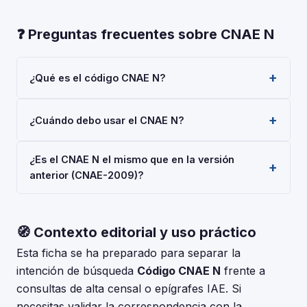
❓ Preguntas frecuentes sobre CNAE N
¿Qué es el código CNAE N?
El código CNAE N corresponde a 'ACTIVIDADES
¿Cuándo debo usar el CNAE N?
PROFESIONALES, CIENTÍFICAS Y TÉCNICAS', según la
Clasificación Nacional de Actividades Económicas
Usa el código N cuando tu actividad principal sea
2025 (CNAE-2025), aprobada por Real Decreto
¿Es el CNAE N el mismo que en la versión
'ACTIVIDADES PROFESIONALES, CIENTÍFICAS Y
10/2025. Es un código de nivel 'Sección' usado en
anterior (CNAE-2009)?
TÉCNICAS'. Deberás indicarlo al darte de alta en la
registros oficiales en España.
Seguridad Social (RETA), al registrar una sociedad en
La CNAE-2025 introdujo cambios respecto a la CNAE-
el Registro Mercantil, o al solicitar subvenciones.
2009. Consulta la tabla de correspondencias en el INE
🧭 Contexto editorial y uso práctico
para verificar si el código N tuvo modificaciones. El
periodo de adaptación fue hasta el 30 de junio de
Esta ficha se ha preparado para separar la
2025.
intención de búsqueda
Código CNAE N
frente a
consultas de alta censal o epígrafes IAE. Si
necesitas validar la correspondencia con la