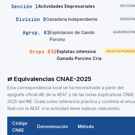
Sección 1
Actividades Empresariales
SECCIÓ
División 0
Ganaderia Independiente
DIVISIÓ
Agrup. 03
Explotacion de Gando
AGRUPACIÓ
Porcino
Grupo 032
Explotac.intensiva
GRUPO/EPÍGRAF
Ganado Porcino Cria
⇄ Equivalencias CNAE-2025
Esta correspondencia local se ha reconstruido a partir del
epígrafe oficial IAE de la AEAT y de las notas explicativas CNAE
2025 del INE. Úsala como referencia práctica y confirma el enca
final con la AEAT si la actividad tiene matices relevantes.
Código
Denominación
Método
CNAE