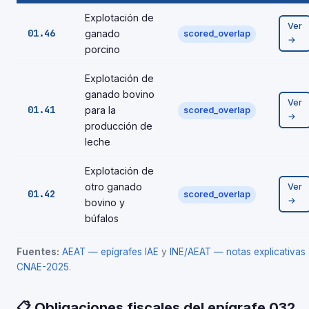
Explotación de
Ver
01.46
ganado
scored_overlap
→
porcino
Explotación de
ganado bovino
Ver
01.41
para la
scored_overlap
→
producción de
leche
Explotación de
otro ganado
Ver
01.42
scored_overlap
→
bovino y
búfalos
Fuentes:
AEAT — epígrafes IAE
y
INE/AEAT — notas explicativas
CNAE-2025
.
📋 Obligaciones fiscales del epígrafe 032