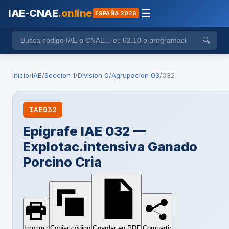
IAE-CNAE
.online
☰
ESPAÑA 2026
🔍
Inicio
/
IAE
/
Seccion 1
/
Division 0
/
Agrupacion 03
/
032
IAE
032
Epígrafe IAE 032 —
Explotac.intensiva Ganado
Porcino Cria
Imprimir
Copiar código
Guardar en PDF
Compartir