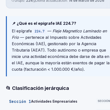
📁
Grupo:
224
🗓️
Última actualización:
14 de marzo de 2026
📌 ¿Qué es el epígrafe IAE 224.7?
El epígrafe
—
Fleje Magnetico Laminado en
224.7
Frio
— pertenece al Impuesto sobre Actividades
Económicas (IAE), gestionado por la Agencia
Tributaria (AEAT). Todo autónomo o empresa que
inicie una actividad económica debe darse de alta en
el IAE, aunque la mayoría están exentos de pagar la
cuota (facturación < 1.000.000 €/año).
📂 Clasificación jerárquica
Sección 1
Actividades Empresariales
SECCIÓ