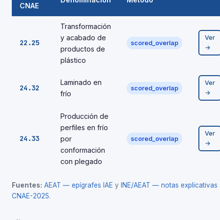
CNAE
Transformación
y acabado de
Ver
22.25
scored_overlap
→
productos de
plástico
Laminado en
Ver
24.32
scored_overlap
→
frío
Producción de
perfiles en frío
Ver
24.33
por
scored_overlap
→
conformación
con plegado
Fuentes:
AEAT — epígrafes IAE
y
INE/AEAT — notas explicativas
CNAE-2025
.