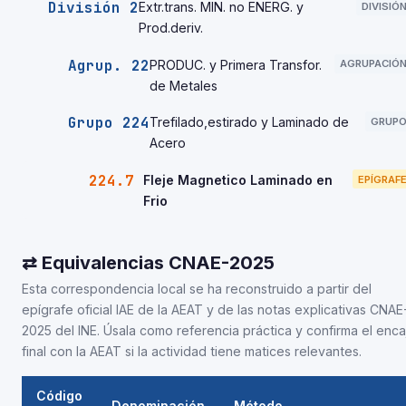
División 2
Extr.trans. MIN. no ENERG. y
DIVISIÓ
Prod.deriv.
Agrup. 22
PRODUC. y Primera Transfor.
AGRUPACIÓ
de Metales
Grupo 224
Trefilado,estirado y Laminado de
GRUP
Acero
224.7
Fleje Magnetico Laminado en
EPÍGRAF
Frio
⇄ Equivalencias CNAE-2025
Esta correspondencia local se ha reconstruido a partir del
epígrafe oficial IAE de la AEAT y de las notas explicativas CNAE
2025 del INE. Úsala como referencia práctica y confirma el enca
final con la AEAT si la actividad tiene matices relevantes.
Código
Denominación
Método