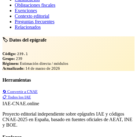
Obligaciones fiscales
Exenciones
Contexto editorial
Preguntas frecuentes
Relacionados
🏷️ Datos del epígrafe
Código:
239.1
Grupo:
239
Régimen:
Estimación directa / módulos
Actualizado:
14 de marzo de 2026
Herramientas
🔄 Convertir a CNAE
📋 Todos los IAE
IAE-CNAE
.online
Proyecto editorial independiente sobre epígrafes IAE y códigos
CNAE-2025 en España, basado en fuentes oficiales de AEAT, INE
y BOE.