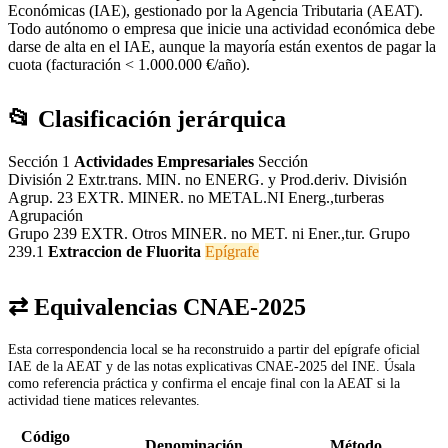
Económicas (IAE), gestionado por la Agencia Tributaria (AEAT).
Todo autónomo o empresa que inicie una actividad económica debe
darse de alta en el IAE, aunque la mayoría están exentos de pagar la
cuota (facturación < 1.000.000 €/año).
📂 Clasificación jerárquica
Sección 1
Actividades Empresariales
Sección
División 2
Extr.trans. MIN. no ENERG. y Prod.deriv.
División
Agrup. 23
EXTR. MINER. no METAL.NI Energ.,turberas
Agrupación
Grupo 239
EXTR. Otros MINER. no MET. ni Ener.,tur.
Grupo
239.1
Extraccion de Fluorita
Epígrafe
⇄ Equivalencias CNAE-2025
Esta correspondencia local se ha reconstruido a partir del epígrafe oficial
IAE de la AEAT y de las notas explicativas CNAE-2025 del INE. Úsala
como referencia práctica y confirma el encaje final con la AEAT si la
actividad tiene matices relevantes.
Código
Denominación
Método