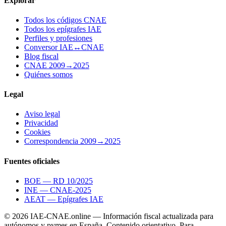
Explorar
Todos los códigos CNAE
Todos los epígrafes IAE
Perfiles y profesiones
Conversor IAE↔CNAE
Blog fiscal
CNAE 2009→2025
Quiénes somos
Legal
Aviso legal
Privacidad
Cookies
Correspondencia 2009→2025
Fuentes oficiales
BOE — RD 10/2025
INE — CNAE-2025
AEAT — Epígrafes IAE
© 2026 IAE-CNAE.online — Información fiscal actualizada para
autónomos y pymes en España.
Contenido orientativo. Para