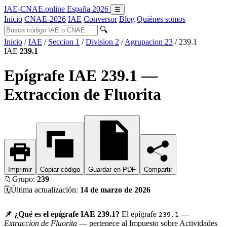
IAE-CNAE
.online
España 2026
☰
Inicio
CNAE-2026
IAE
Conversor
Blog
Quiénes somos
🔍
Inicio
/
IAE
/
Seccion 1
/
Division 2
/
Agrupacion 23
/
239.1
IAE
239.1
Epígrafe IAE 239.1 —
Extraccion de Fluorita
Imprimir
Copiar código
Guardar en PDF
Compartir
📁
Grupo:
239
🗓️
Última actualización:
14 de marzo de 2026
📌 ¿Qué es el epígrafe IAE 239.1?
El epígrafe
—
239.1
Extraccion de Fluorita
— pertenece al Impuesto sobre Actividades