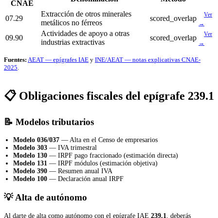
CNAE
Extracción de otros minerales
Ver
07.29
scored_overlap
metálicos no férreos
→
Actividades de apoyo a otras
Ver
09.90
scored_overlap
industrias extractivas
→
Fuentes:
AEAT — epígrafes IAE
y
INE/AEAT — notas explicativas CNAE-
2025
.
📋 Obligaciones fiscales del epígrafe 239.1
📝 Modelos tributarios
Modelo 036/037
— Alta en el Censo de empresarios
Modelo 303
— IVA trimestral
Modelo 130
— IRPF pago fraccionado (estimación directa)
Modelo 131
— IRPF módulos (estimación objetiva)
Modelo 390
— Resumen anual IVA
Modelo 100
— Declaración anual IRPF
💡 Alta de autónomo
Al darte de alta como autónomo con el epígrafe IAE
239.1
, deberás