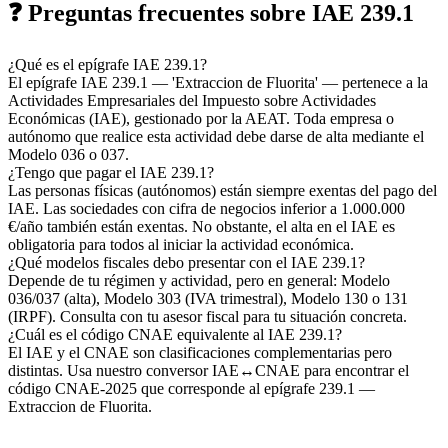
❓ Preguntas frecuentes sobre IAE 239.1
¿Qué es el epígrafe IAE 239.1?
El epígrafe IAE 239.1 — 'Extraccion de Fluorita' — pertenece a la
Actividades Empresariales del Impuesto sobre Actividades
Económicas (IAE), gestionado por la AEAT. Toda empresa o
autónomo que realice esta actividad debe darse de alta mediante el
Modelo 036 o 037.
¿Tengo que pagar el IAE 239.1?
Las personas físicas (autónomos) están siempre exentas del pago del
IAE. Las sociedades con cifra de negocios inferior a 1.000.000
€/año también están exentas. No obstante, el alta en el IAE es
obligatoria para todos al iniciar la actividad económica.
¿Qué modelos fiscales debo presentar con el IAE 239.1?
Depende de tu régimen y actividad, pero en general: Modelo
036/037 (alta), Modelo 303 (IVA trimestral), Modelo 130 o 131
(IRPF). Consulta con tu asesor fiscal para tu situación concreta.
¿Cuál es el código CNAE equivalente al IAE 239.1?
El IAE y el CNAE son clasificaciones complementarias pero
distintas. Usa nuestro conversor IAE↔CNAE para encontrar el
código CNAE-2025 que corresponde al epígrafe 239.1 —
Extraccion de Fluorita.