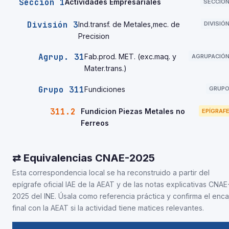
Sección 1
Actividades Empresariales
SECCIÓ
División 3
Ind.transf. de Metales,mec. de
DIVISIÓ
Precision
Agrup. 31
Fab.prod. MET. (exc.maq. y
AGRUPACIÓ
Mater.trans.)
Grupo 311
Fundiciones
GRUP
311.2
Fundicion Piezas Metales no
EPÍGRAF
Ferreos
⇄ Equivalencias CNAE-2025
Esta correspondencia local se ha reconstruido a partir del
epígrafe oficial IAE de la AEAT y de las notas explicativas CNAE
2025 del INE. Úsala como referencia práctica y confirma el enca
final con la AEAT si la actividad tiene matices relevantes.