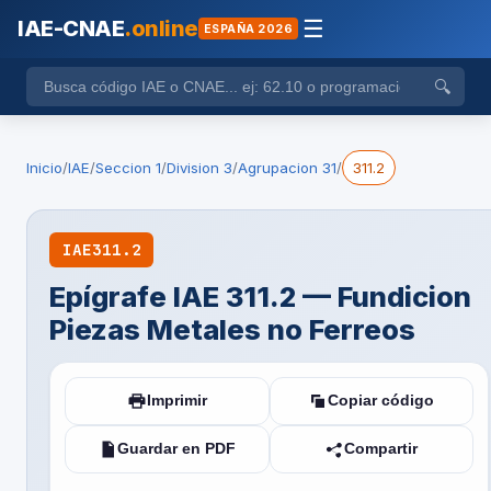
IAE-CNAE
.online
☰
ESPAÑA 2026
🔍
Inicio
/
IAE
/
Seccion 1
/
Division 3
/
Agrupacion 31
/
311.2
IAE
311.2
Epígrafe IAE 311.2 — Fundicion
Piezas Metales no Ferreos
Imprimir
Copiar código
Guardar en PDF
Compartir