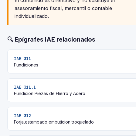
El contenido es orientativo y no sustituye el
asesoramiento fiscal, mercantil o contable
individualizado.
🔍 Epígrafes IAE relacionados
IAE 311
Fundiciones
IAE 311.1
Fundicion Piezas de Hierro y Acero
IAE 312
Forja,estampado,embuticion,troquelado