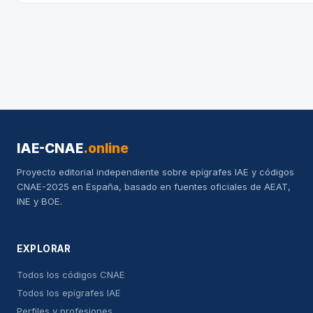
IAE-CNAE
.online
Proyecto editorial independiente sobre epígrafes IAE y códigos
CNAE-2025 en España, basado en fuentes oficiales de AEAT,
INE y BOE.
EXPLORAR
Todos los códigos CNAE
Todos los epígrafes IAE
Perfiles y profesiones