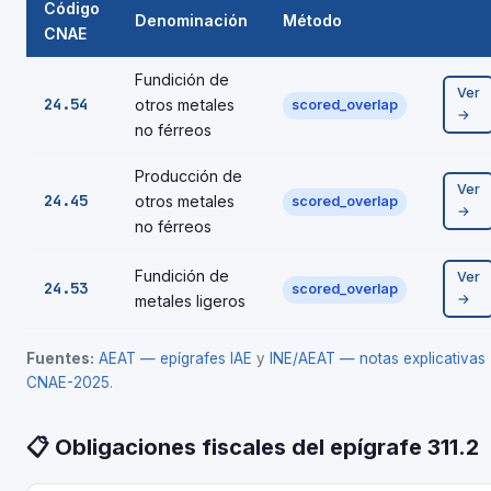
Código
Denominación
Método
CNAE
Fundición de
Ver
24.54
otros metales
scored_overlap
→
no férreos
Producción de
Ver
24.45
otros metales
scored_overlap
→
no férreos
Fundición de
Ver
24.53
scored_overlap
→
metales ligeros
Fuentes:
AEAT — epígrafes IAE
y
INE/AEAT — notas explicativas
CNAE-2025
.
📋 Obligaciones fiscales del epígrafe 311.2