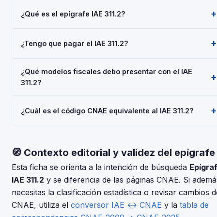
¿Qué es el epígrafe IAE 311.2?
El epígrafe IAE 311.2 — 'Fundicion Piezas Metales no Ferreos'
¿Tengo que pagar el IAE 311.2?
— pertenece a la Actividades Empresariales del Impuesto
sobre Actividades Económicas (IAE), gestionado por la AEAT.
Las personas físicas (autónomos) están siempre exentas del
Toda empresa o autónomo que realice esta actividad debe
¿Qué modelos fiscales debo presentar con el IAE
pago del IAE. Las sociedades con cifra de negocios inferior
darse de alta mediante el Modelo 036 o 037.
311.2?
a 1.000.000 €/año también están exentas. No obstante, el
alta en el IAE es obligatoria para todos al iniciar la actividad
Depende de tu régimen y actividad, pero en general:
económica.
¿Cuál es el código CNAE equivalente al IAE 311.2?
Modelo 036/037 (alta), Modelo 303 (IVA trimestral), Modelo
130 o 131 (IRPF). Consulta con tu asesor fiscal para tu
El IAE y el CNAE son clasificaciones complementarias pero
situación concreta.
distintas. Usa nuestro conversor IAE↔CNAE para encontrar
🧭 Contexto editorial y validez del epígrafe
el código CNAE-2025 que corresponde al epígrafe 311.2 —
Fundicion Piezas Metales no Ferreos.
Esta ficha se orienta a la intención de búsqueda
Epígra
IAE 311.2
y se diferencia de las páginas CNAE. Si ademá
necesitas la clasificación estadística o revisar cambios d
CNAE, utiliza el
conversor IAE ↔ CNAE
y la
tabla de