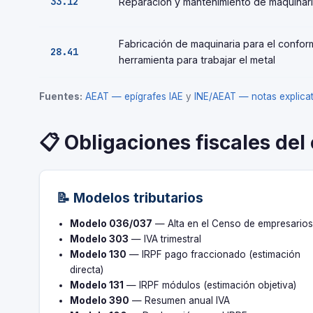
33.12
Reparación y mantenimiento de maquinar
Fabricación de maquinaria para el confo
28.41
herramienta para trabajar el metal
Fuentes:
AEAT — epígrafes IAE
y
INE/AEAT — notas explic
📋 Obligaciones fiscales del 
📝 Modelos tributarios
Modelo 036/037
— Alta en el Censo de empresario
Modelo 303
— IVA trimestral
Modelo 130
— IRPF pago fraccionado (estimación
directa)
Modelo 131
— IRPF módulos (estimación objetiva)
Modelo 390
— Resumen anual IVA