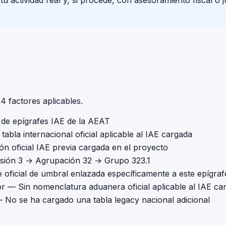
 actividad real y, si procede, con asesoramiento fiscal o j
 factores aplicables.
l de epígrafes IAE de la AEAT
tabla internacional oficial aplicable al IAE cargada
ón oficial IAE previa cargada en el proyecto
isión 3 → Agrupación 32 → Grupo 323.1
 oficial de umbral enlazada específicamente a este epígraf
or
— Sin nomenclatura aduanera oficial aplicable al IAE ca
 No se ha cargado una tabla legacy nacional adicional