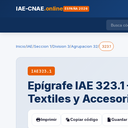
IAE-CNAE
.online
ESPAÑA 2026
Inicio
/
IAE
/
Seccion 1
/
Division 3
/
Agrupacion 32
/
323.1
IAE
323.1
Epígrafe IAE 323.
Textiles y Accesor
Imprimir
Copiar código
Guardar