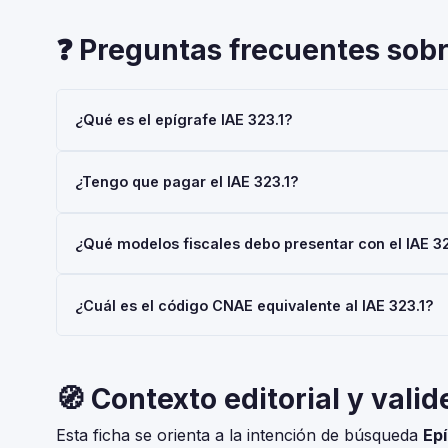
❓ Preguntas frecuentes sobr
¿Qué es el epígrafe IAE 323.1?
El epígrafe IAE 323.1 — 'CONST. Maquinas Textiles y Ac
¿Tengo que pagar el IAE 323.1?
Actividades Económicas (IAE), gestionado por la AEAT.
mediante el Modelo 036 o 037.
Las personas físicas (autónomos) están siempre exentas 
¿Qué modelos fiscales debo presentar con el IAE 32
€/año también están exentas. No obstante, el alta en el I
Depende de tu régimen y actividad, pero en general: Mod
¿Cuál es el código CNAE equivalente al IAE 323.1?
Consulta con tu asesor fiscal para tu situación concreta.
El IAE y el CNAE son clasificaciones complementarias p
CNAE-2025 que corresponde al epígrafe 323.1 — CONST.
🧭 Contexto editorial y valid
Esta ficha se orienta a la intención de búsqueda
Epí