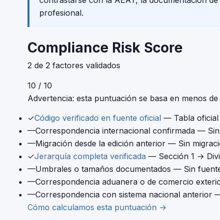
contrastarse con la AEAT, la documentación de tu
profesional.
Compliance Risk Score
2 de 2 factores validados
10 / 10
Advertencia: esta puntuación se basa en menos de 4
✓
Código verificado en fuente oficial
— Tabla oficia
—
Correspondencia internacional confirmada
— Sin 
—
Migración desde la edición anterior
— Sin migraci
✓
Jerarquía completa verificada
— Sección 1 → Div
—
Umbrales o tamaños documentados
— Sin fuente
—
Correspondencia aduanera o de comercio exteri
—
Correspondencia con sistema nacional anterior
—
Cómo calculamos esta puntuación →