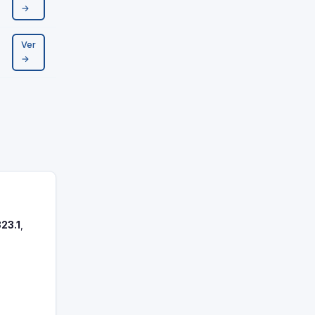
→
Ver
→
323.1
,