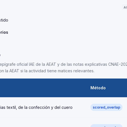
A
stido
rios
5
epígrafe oficial IAE de la AEAT y de las notas explicativas CNAE-202
n la AEAT si la actividad tiene matices relevantes.
Método
ias textil, de la confección y del cuero
scored_overlap