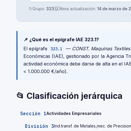
📁
Grupo:
323
🗓️
Última actualización:
14 de marzo de 
📌 ¿Qué es el epígrafe IAE 323.1?
El epígrafe
—
CONST. Maquinas Textiles
323.1
Económicas (IAE), gestionado por la Agencia T
actividad económica debe darse de alta en el IA
< 1.000.000 €/año).
📂 Clasificación jerárquica
Sección 1
Actividades Empresariales
División 3
Ind.transf. de Metales,mec. de Precisio