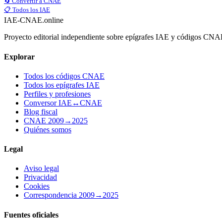
🔄 Convertir a CNAE
📋 Todos los IAE
IAE-CNAE
.online
Proyecto editorial independiente sobre epígrafes IAE y códigos CN
Explorar
Todos los códigos CNAE
Todos los epígrafes IAE
Perfiles y profesiones
Conversor IAE↔CNAE
Blog fiscal
CNAE 2009→2025
Quiénes somos
Legal
Aviso legal
Privacidad
Cookies
Correspondencia 2009→2025
Fuentes oficiales