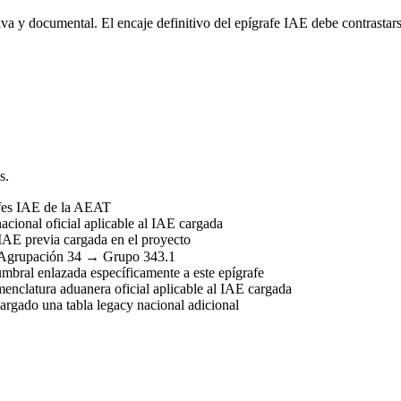
va y documental. El encaje definitivo del epígrafe IAE debe contrastars
s.
afes IAE de la AEAT
acional oficial aplicable al IAE cargada
IAE previa cargada en el proyecto
Agrupación 34 → Grupo 343.1
umbral enlazada específicamente a este epígrafe
nclatura aduanera oficial aplicable al IAE cargada
rgado una tabla legacy nacional adicional