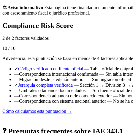
⚖️ Aviso informativo
Esta página tiene finalidad meramente informati
con asesoramiento fiscal o jurídico profesional.
Compliance Risk Score
2 de 2 factores validados
10 / 10
Advertencia: esta puntuación se basa en menos de 4 factores aplicable
✓
Código verificado en fuente oficial
— Tabla oficial de epígr
—
Correspondencia internacional confirmada
— Sin tabla intern
—
Migración desde la edición anterior
— Sin migración oficial 
✓
Jerarquía completa verificada
— Sección 1 → División 3 → 
—
Umbrales o tamaños documentados
— Sin fuente oficial de 
—
Correspondencia aduanera o de comercio exterior
— Sin nome
—
Correspondencia con sistema nacional anterior
— No se ha ca
Cómo calculamos esta puntuación →
❓ Preguntas frecuentes sobre IAE 343.1