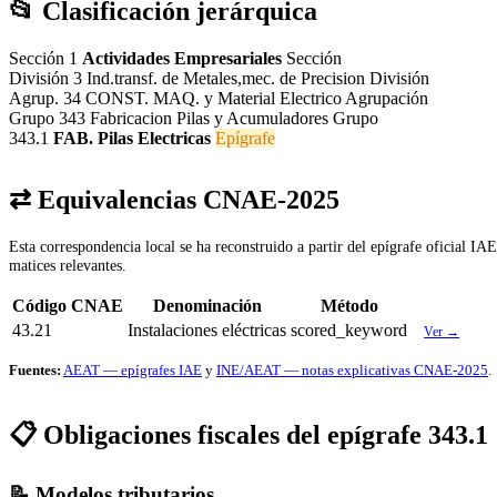
📂 Clasificación jerárquica
Sección 1
Actividades Empresariales
Sección
División 3
Ind.transf. de Metales,mec. de Precision
División
Agrup. 34
CONST. MAQ. y Material Electrico
Agrupación
Grupo 343
Fabricacion Pilas y Acumuladores
Grupo
343.1
FAB. Pilas Electricas
Epígrafe
⇄ Equivalencias CNAE-2025
Esta correspondencia local se ha reconstruido a partir del epígrafe oficial I
matices relevantes.
Código CNAE
Denominación
Método
43.21
Instalaciones eléctricas
scored_keyword
Ver →
Fuentes:
AEAT — epígrafes IAE
y
INE/AEAT — notas explicativas CNAE-2025
.
📋 Obligaciones fiscales del epígrafe 343.1
📝 Modelos tributarios