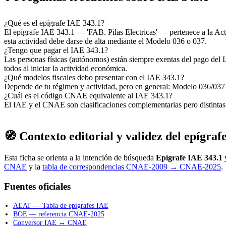
¿Qué es el epígrafe IAE 343.1?
El epígrafe IAE 343.1 — 'FAB. Pilas Electricas' — pertenece a la A
esta actividad debe darse de alta mediante el Modelo 036 o 037.
¿Tengo que pagar el IAE 343.1?
Las personas físicas (autónomos) están siempre exentas del pago del I
todos al iniciar la actividad económica.
¿Qué modelos fiscales debo presentar con el IAE 343.1?
Depende de tu régimen y actividad, pero en general: Modelo 036/037 (
¿Cuál es el código CNAE equivalente al IAE 343.1?
El IAE y el CNAE son clasificaciones complementarias pero distint
🧭 Contexto editorial y validez del epígraf
Esta ficha se orienta a la intención de búsqueda
Epígrafe IAE 343.1
y
CNAE
y la
tabla de correspondencias CNAE-2009 → CNAE-2025
.
Fuentes oficiales
AEAT — Tabla de epígrafes IAE
BOE — referencia CNAE-2025
Conversor IAE ↔ CNAE