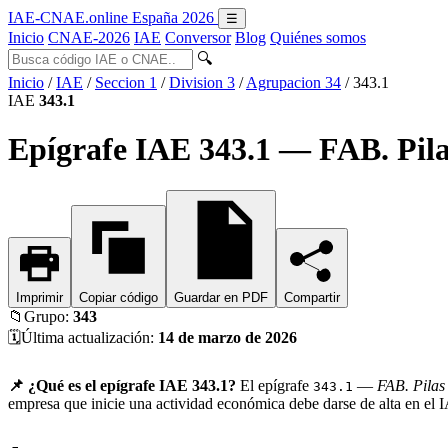
IAE-CNAE
.online
España 2026
☰
Inicio
CNAE-2026
IAE
Conversor
Blog
Quiénes somos
🔍
Inicio
/
IAE
/
Seccion 1
/
Division 3
/
Agrupacion 34
/
343.1
IAE
343.1
Epígrafe IAE 343.1 — FAB. Pila
Imprimir
Copiar código
Guardar en PDF
Compartir
📁
Grupo:
343
🗓️
Última actualización:
14 de marzo de 2026
📌 ¿Qué es el epígrafe IAE 343.1?
El epígrafe
—
FAB. Pilas 
343.1
empresa que inicie una actividad económica debe darse de alta en el 