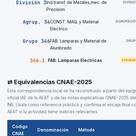
División 3
Ind.transf. de Metales,mec. de
DIVISI
Precision
Agrup. 34
CONST. MAQ. y Material
AGRUPACIÓ
Electrico
Grupo 346
FAB. Lamparas y Material de
GRUP
Alumbrado
346.1
FAB. Lamparas Electricas
EPÍGRAF
⇄ Equivalencias CNAE-2025
Esta correspondencia local se ha reconstruido a partir del epíg
oficial IAE de la AEAT y de las notas explicativas CNAE-2025 de
INE. Úsala como referencia práctica y confirma el encaje final co
AEAT si la actividad tiene matices relevantes.
Código
Denominación
Método
CNAE