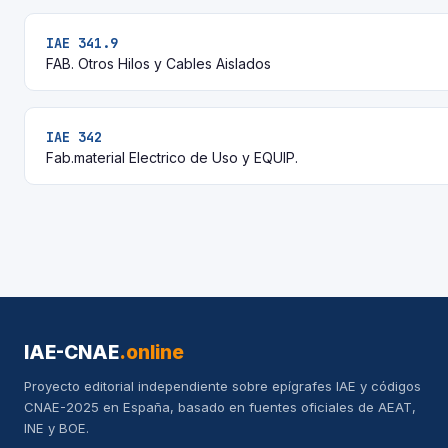
IAE 341.9
FAB. Otros Hilos y Cables Aislados
IAE 342
Fab.material Electrico de Uso y EQUIP.
IAE-CNAE
.online
Proyecto editorial independiente sobre epígrafes IAE y códigos
CNAE-2025 en España, basado en fuentes oficiales de AEAT,
INE y BOE.