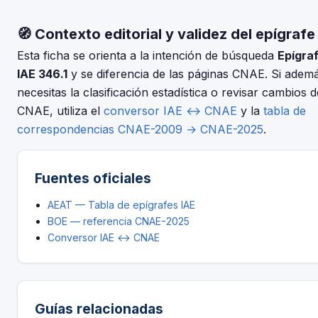
El IAE y el CNAE son clasificaciones complementarias pero
concreta.
distintas. Usa nuestro conversor IAE↔CNAE para encontrar e
🧭 Contexto editorial y validez del epígrafe
código CNAE-2025 que corresponde al epígrafe 346.1 — FAB
Lamparas Electricas.
Esta ficha se orienta a la intención de búsqueda
Epígra
IAE 346.1
y se diferencia de las páginas CNAE. Si adem
necesitas la clasificación estadística o revisar cambios d
CNAE, utiliza el
conversor IAE ↔ CNAE
y la
tabla de
correspondencias CNAE-2009 → CNAE-2025
.
Fuentes oficiales
AEAT — Tabla de epígrafes IAE
BOE — referencia CNAE-2025
Conversor IAE ↔ CNAE
Guías relacionadas