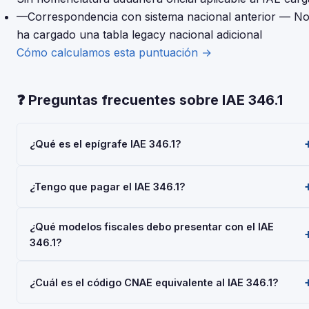
—
Correspondencia con sistema nacional anterior
— No
ha cargado una tabla legacy nacional adicional
Cómo calculamos esta puntuación →
❓ Preguntas frecuentes sobre IAE 346.1
¿Qué es el epígrafe IAE 346.1?
El epígrafe IAE 346.1 — 'FAB. Lamparas Electricas' —
¿Tengo que pagar el IAE 346.1?
pertenece a la Actividades Empresariales del Impuesto sobr
Actividades Económicas (IAE), gestionado por la AEAT. Toda
Las personas físicas (autónomos) están siempre exentas del
empresa o autónomo que realice esta actividad debe darse
¿Qué modelos fiscales debo presentar con el IAE
pago del IAE. Las sociedades con cifra de negocios inferior 
de alta mediante el Modelo 036 o 037.
346.1?
1.000.000 €/año también están exentas. No obstante, el alta
en el IAE es obligatoria para todos al iniciar la actividad
Depende de tu régimen y actividad, pero en general: Model
económica.
¿Cuál es el código CNAE equivalente al IAE 346.1?
036/037 (alta), Modelo 303 (IVA trimestral), Modelo 130 o 131
(IRPF). Consulta con tu asesor fiscal para tu situación