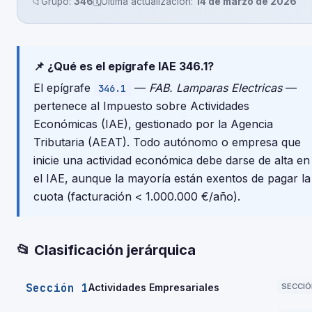
📁
Grupo:
346
🗓️
Última actualización:
14 de marzo de 2026
📌 ¿Qué es el epígrafe IAE 346.1?
El epígrafe
—
FAB. Lamparas Electricas
—
346.1
pertenece al Impuesto sobre Actividades
Económicas (IAE), gestionado por la Agencia
Tributaria (AEAT). Todo autónomo o empresa que
inicie una actividad económica debe darse de alta en
el IAE, aunque la mayoría están exentos de pagar la
cuota (facturación < 1.000.000 €/año).
📂 Clasificación jerárquica
Sección 1
Actividades Empresariales
SECCIÓ