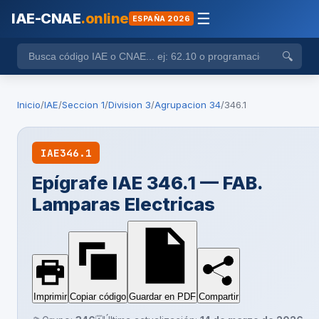
IAE-CNAE
.online
☰
ESPAÑA 2026
🔍
Inicio
/
IAE
/
Seccion 1
/
Division 3
/
Agrupacion 34
/
346.1
IAE
346.1
Epígrafe IAE 346.1 — FAB.
Lamparas Electricas
Imprimir
Copiar código
Guardar en PDF
Compartir