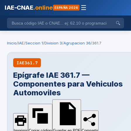
IAE-CNAE
.online
☰
ESPAÑA 2026
🔍
Inicio
/
IAE
/
Seccion 1
/
Division 3
/
Agrupacion 36
/
361.7
IAE
361.7
Epígrafe IAE 361.7 —
Componentes para Vehiculos
Automoviles
Imprimir
Copiar código
Guardar en PDF
Compartir