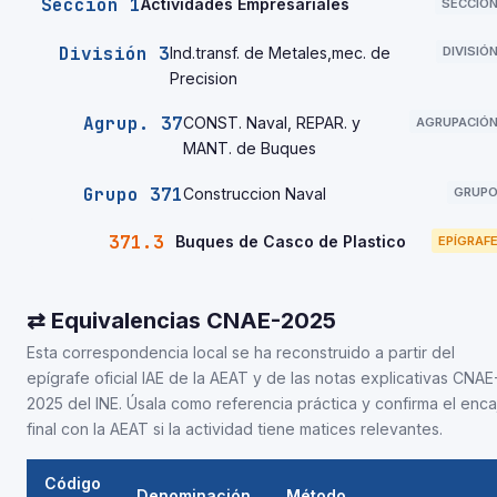
Sección 1
Actividades Empresariales
SECCIÓ
División 3
Ind.transf. de Metales,mec. de
DIVISIÓ
Precision
Agrup. 37
CONST. Naval, REPAR. y
AGRUPACIÓ
MANT. de Buques
Grupo 371
Construccion Naval
GRUP
371.3
Buques de Casco de Plastico
EPÍGRAF
⇄ Equivalencias CNAE-2025
Esta correspondencia local se ha reconstruido a partir del
epígrafe oficial IAE de la AEAT y de las notas explicativas CNAE
2025 del INE. Úsala como referencia práctica y confirma el enca
final con la AEAT si la actividad tiene matices relevantes.
Código
Denominación
Método