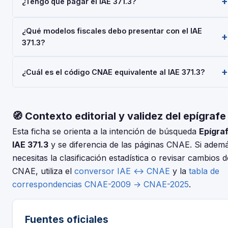
¿Tengo que pagar el IAE 371.3?
pertenece a la Actividades Empresariales del Impuesto
sobre Actividades Económicas (IAE), gestionado por la AEAT.
Las personas físicas (autónomos) están siempre exentas del
Toda empresa o autónomo que realice esta actividad debe
¿Qué modelos fiscales debo presentar con el IAE
pago del IAE. Las sociedades con cifra de negocios inferior
darse de alta mediante el Modelo 036 o 037.
371.3?
a 1.000.000 €/año también están exentas. No obstante, el
alta en el IAE es obligatoria para todos al iniciar la actividad
Depende de tu régimen y actividad, pero en general:
económica.
¿Cuál es el código CNAE equivalente al IAE 371.3?
Modelo 036/037 (alta), Modelo 303 (IVA trimestral), Modelo
130 o 131 (IRPF). Consulta con tu asesor fiscal para tu
El IAE y el CNAE son clasificaciones complementarias pero
situación concreta.
distintas. Usa nuestro conversor IAE↔CNAE para encontrar
🧭 Contexto editorial y validez del epígrafe
el código CNAE-2025 que corresponde al epígrafe 371.3 —
Buques de Casco de Plastico.
Esta ficha se orienta a la intención de búsqueda
Epígra
IAE 371.3
y se diferencia de las páginas CNAE. Si adem
necesitas la clasificación estadística o revisar cambios d
CNAE, utiliza el
conversor IAE ↔ CNAE
y la
tabla de
correspondencias CNAE-2009 → CNAE-2025
.
Fuentes oficiales