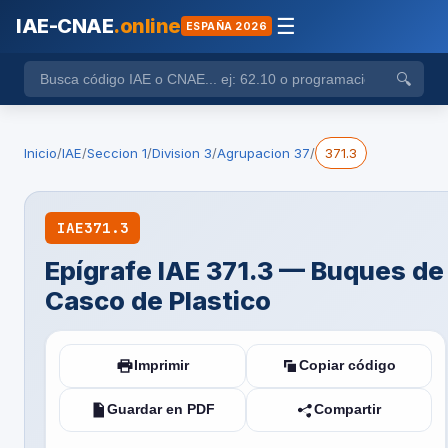
IAE-CNAE
.online
☰
ESPAÑA 2026
🔍
Inicio
/
IAE
/
Seccion 1
/
Division 3
/
Agrupacion 37
/
371.3
IAE
371.3
Epígrafe IAE 371.3 — Buques de
Casco de Plastico
Imprimir
Copiar código
Guardar en PDF
Compartir