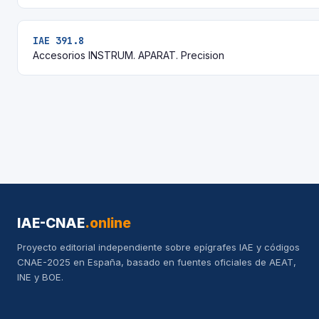
IAE 391.8
Accesorios INSTRUM. APARAT. Precision
IAE-CNAE
.online
Proyecto editorial independiente sobre epígrafes IAE y códigos
CNAE-2025 en España, basado en fuentes oficiales de AEAT,
INE y BOE.