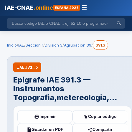
IAE-CNAE
.online
☰
ESPAÑA 2026
🔍
Inicio
/
IAE
/
Seccion 1
/
Division 3
/
Agrupacion 39
/
391.3
IAE
391.3
Epígrafe IAE 391.3 —
Instrumentos
Topografia,metereologia,...
Imprimir
Copiar código
Guardar en PDF
Compartir