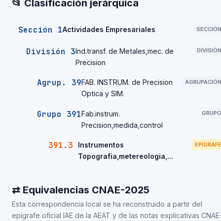
📂 Clasificación jerárquica
Sección 1
Actividades Empresariales
SECCIÓ
División 3
Ind.transf. de Metales,mec. de
DIVISIÓ
Precision
Agrup. 39
FAB. INSTRUM. de Precision
AGRUPACIÓ
Optica y SIM.
Grupo 391
Fab.instrum.
GRUP
Precision,medida,control
391.3
Instrumentos
EPÍGRAF
Topografia,metereologia,...
⇄ Equivalencias CNAE-2025
Esta correspondencia local se ha reconstruido a partir del
epígrafe oficial IAE de la AEAT y de las notas explicativas CNAE