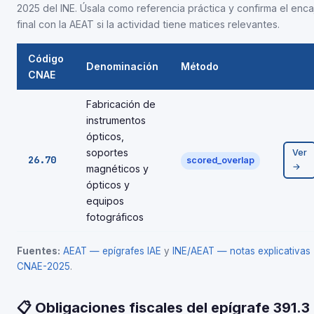
2025 del INE. Úsala como referencia práctica y confirma el enca
final con la AEAT si la actividad tiene matices relevantes.
Código
Denominación
Método
CNAE
Fabricación de
instrumentos
ópticos,
soportes
Ver
26.70
scored_overlap
→
magnéticos y
ópticos y
equipos
fotográficos
Fuentes:
AEAT — epígrafes IAE
y
INE/AEAT — notas explicativas
CNAE-2025
.
📋 Obligaciones fiscales del epígrafe 391.3